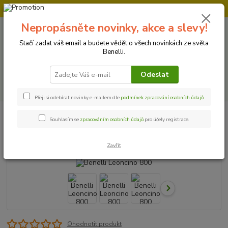
Doprava strojů v Ústí nad Labem " ZDARMA "
Nepropásněte novinky, akce a slevy!
0
ks
+420 728 500 481
za
0 Kč
Po-Pá 8:00 - 17:00
Stačí zadat váš email a budete vědět o všech novinkách ze světa
Benelli.
Menu
Odeslat
Hledat
Přeji si odebírat novinky e-mailem dle
podmínek zpracování osobních údajů
.
Úvod
Motocykly
Benelli Leoncino 800
Souhlasím se
zpracováním osobních údajů
pro účely registrace.
Benelli Leoncino 800
Zavřít
Ohodnotit produkt