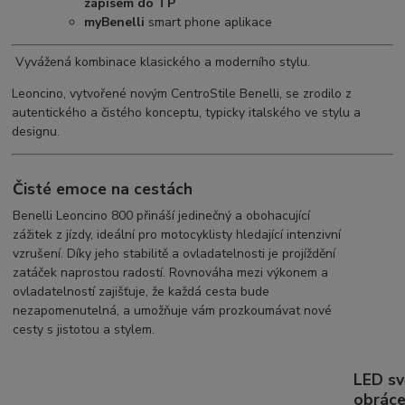
zápisem do TP
myBenelli
smart phone aplikace
Vyvážená kombinace klasického a moderního stylu.
Leoncino, vytvořené novým CentroStile Benelli, se zrodilo z
autentického a čistého konceptu, typicky italského ve stylu a
designu.
Čisté emoce na cestách
Benelli Leoncino 800 přináší jedinečný a obohacující
zážitek z jízdy, ideální pro motocyklisty hledající intenzivní
vzrušení. Díky jeho stabilitě a ovladatelnosti je projíždění
zatáček naprostou radostí. Rovnováha mezi výkonem a
ovladatelností zajišťuje, že každá cesta bude
nezapomenutelná, a umožňuje vám prozkoumávat nové
cesty s jistotou a stylem.
LED sv
obráce