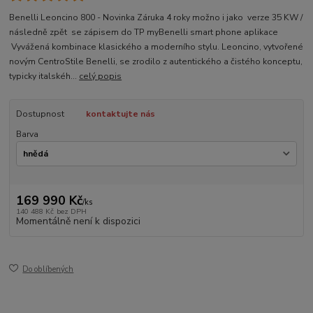
Benelli Leoncino 800 - Novinka Záruka 4 roky možno i jako verze 35 KW /
následně zpět se zápisem do TP myBenelli smart phone aplikace
Vyvážená kombinace klasického a moderního stylu. Leoncino, vytvořené
novým CentroStile Benelli, se zrodilo z autentického a čistého konceptu,
typicky italskéh...
celý popis
Dostupnost
kontaktujte nás
Barva
169 990 Kč
/
ks
140 488 Kč
bez DPH
Momentálně není k dispozici
Do oblíbených