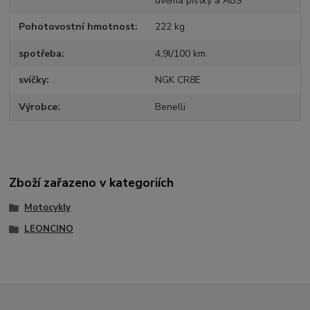
dvěma pístky a ABS
Pohotovostní hmotnost
222 kg
spotřeba
4,9l/100 km
svíčky
NGK CR8E
Výrobce
Benelli
Zboží zařazeno v kategoriích
Motocykly
LEONCINO