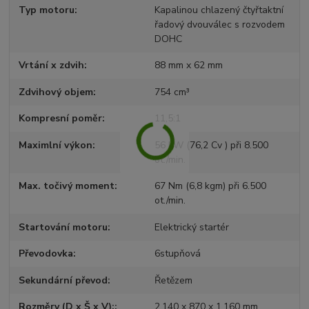
Typ motoru
Kapalinou chlazený čtyřtaktní
řadový dvouválec s rozvodem
DOHC
Vrtání x zdvih
88 mm x 62 mm
Zdvihový objem
754 cm³
Kompresní poměr
11,5:1
Maximlní výkon
56 kW (76,2 Cv ) při 8.500
ot./min.
Max. točivý moment
67 Nm (6,8 kgm) při 6.500
ot./min.
Startování motoru
Elektrický startér
Převodovka
6stupňová
Sekundární převod
Řetězem
Rozměry (D x Š x V):
2.140 x 870 x 1.160 mm