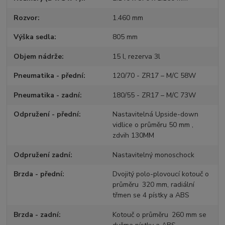
Rozvor
1.460 mm
Výška sedla
805 mm
Objem nádrže
15 l, rezerva 3l
Pneumatika - přední
120/70 - ZR17 – M/C 58W
Pneumatika - zadní
180/55 - ZR17 – M/C 73W
Odpružení - přední
Nastavitelná Upside-down
vidlice o průměru 50 mm ,
zdvih 130MM
Odpružení zadní
Nastavitelný monoschock
Brzda - přední
Dvojitý polo-plovoucí kotouč o
průměru 320 mm, radiální
třmen se 4 pístky a ABS
Brzda - zadní
Kotouč o průměru 260 mm se