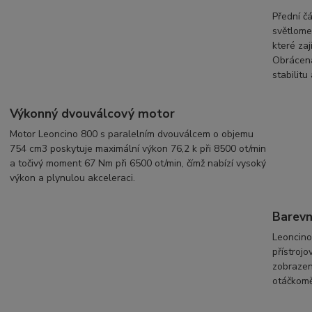
Přední č
světlome
které zaj
Obrácená
stabilitu
Výkonný dvouválcový motor
Motor Leoncino 800 s paralelním dvouválcem o objemu
754 cm3 poskytuje maximální výkon 76,2 k při 8500 ot/min
a točivý moment 67 Nm při 6500 ot/min, čímž nabízí vysoký
výkon a plynulou akceleraci.
Barevn
Leoncino
přístroj
zobrazení
otáčkomě