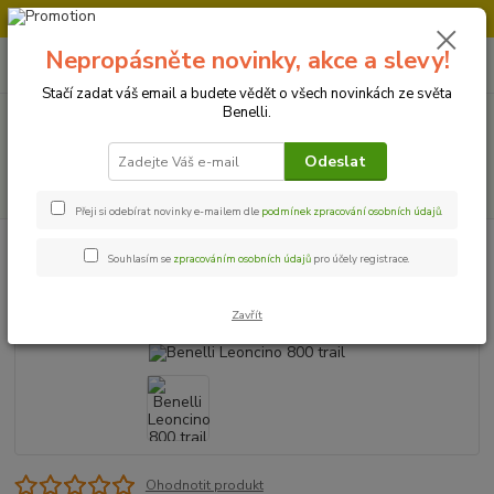
Doprava strojů v Ústí nad Labem " ZDARMA "
Nepropásněte novinky, akce a slevy!
0
ks
+420 728 500 481
za
0 Kč
Po-Pá 8:00 - 17:00
Stačí zadat váš email a budete vědět o všech novinkách ze světa
Benelli.
Menu
Odeslat
Hledat
Přeji si odebírat novinky e-mailem dle
podmínek zpracování osobních údajů
.
Úvod
Motocykly
Benelli Leoncino 800 trail
Souhlasím se
zpracováním osobních údajů
pro účely registrace.
Benelli Leoncino 800 trail
Zavřít
Ohodnotit produkt