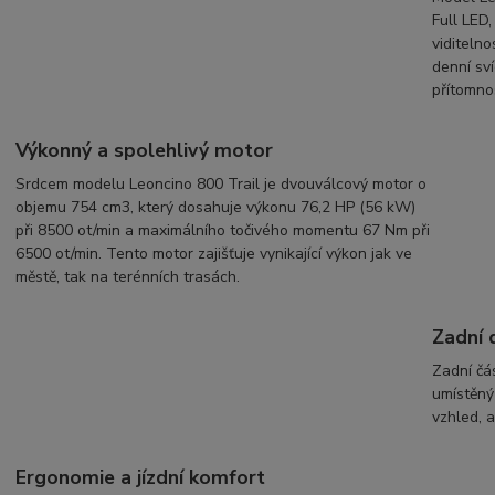
Full LED,
viditeln
denní sv
přítomnos
Výkonný a spolehlivý motor
Srdcem modelu Leoncino 800 Trail je dvouválcový motor o
objemu 754 cm3, který dosahuje výkonu 76,2 HP (56 kW)
při 8500 ot/min a maximálního točivého momentu 67 Nm při
6500 ot/min. Tento motor zajišťuje vynikající výkon jak ve
městě, tak na terénních trasách.
Zadní 
Zadní čá
umístěný
vzhled, 
Ergonomie a jízdní komfort