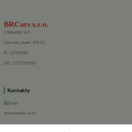
BRCars s.r.o.
U Skladiště 421
Ústí nad Labem, 370 01
IČ: 22799184
DIČ: CZ22799184
Kontakty
www.benelli-ul.cz
+420 728 500 481