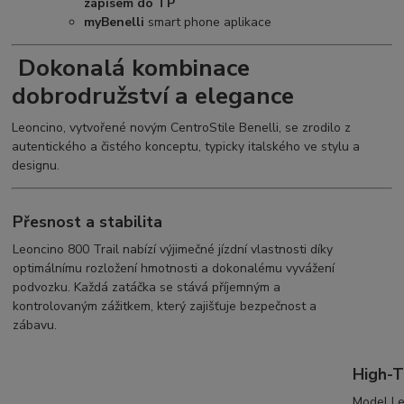
zápisem do TP
myBenelli
smart phone aplikace
Dokonalá kombinace
dobrodružství a elegance
Leoncino, vytvořené novým CentroStile Benelli, se zrodilo z
autentického a čistého konceptu, typicky italského ve stylu a
designu.
Přesnost a stabilita
Leoncino 800 Trail nabízí výjimečné jízdní vlastnosti díky
optimálnímu rozložení hmotnosti a dokonalému vyvážení
podvozku. Každá zatáčka se stává příjemným a
kontrolovaným zážitkem, který zajišťuje bezpečnost a
zábavu.
High-T
Model Le