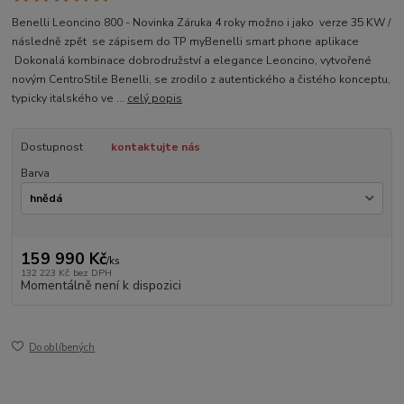
Benelli Leoncino 800 - Novinka Záruka 4 roky možno i jako verze 35 KW /
následně zpět se zápisem do TP myBenelli smart phone aplikace
Dokonalá kombinace dobrodružství a elegance Leoncino, vytvořené
novým CentroStile Benelli, se zrodilo z autentického a čistého konceptu,
typicky italského ve ...
celý popis
Dostupnost
kontaktujte nás
Barva
159 990 Kč
/
ks
132 223 Kč
bez DPH
Momentálně není k dispozici
Do oblíbených