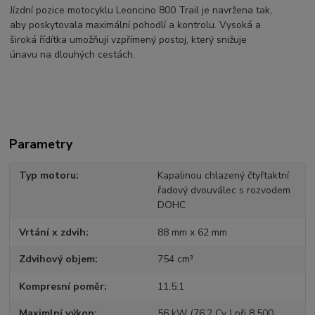
Jízdní pozice motocyklu Leoncino 800 Trail je navržena tak,
aby poskytovala maximální pohodlí a kontrolu. Vysoká a
široká řídítka umožňují vzpřímený postoj, který snižuje
únavu na dlouhých cestách.
Parametry
Typ motoru
Kapalinou chlazený čtyřtaktní
řadový dvouválec s rozvodem
DOHC
Vrtání x zdvih
88 mm x 62 mm
Zdvihový objem
754 cm³
Kompresní poměr
11,5:1
Maximlní výkon
56 kW (76,2 Cv ) při 8.500