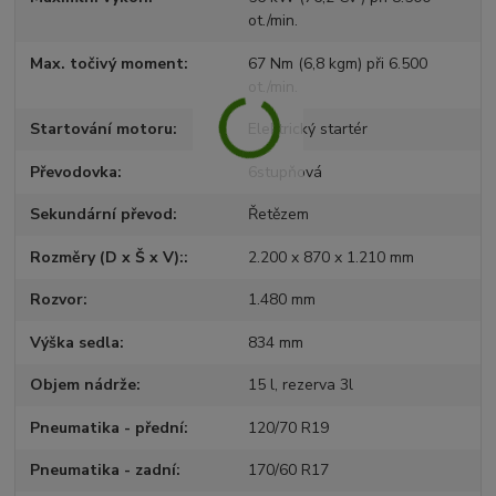
ot./min.
Max. točivý moment
67 Nm (6,8 kgm) při 6.500
ot./min.
Startování motoru
Elektrický startér
Převodovka
6stupňová
Sekundární převod
Řetězem
Rozměry (D x Š x V):
2.200 x 870 x 1.210 mm
Rozvor
1.480 mm
Výška sedla
834 mm
Objem nádrže
15 l, rezerva 3l
Pneumatika - přední
120/70 R19
Pneumatika - zadní
170/60 R17