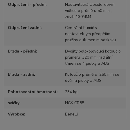
Odpružení - přední
Nastavitelná Upside-down
vidlice o průměru 50 mm ,
zdvih 130MM4
Odpružení zadní
Centrální tlumič s
nastavitelným předpětím
pružiny a tlumením odskoku
Brzda - přední
Dvojitý polo-plovoucí kotouč o
průměru 320 mm, radiální
třmen se 4 pístky a ABS
Brzda - zadní
Kotouč o průměru 260 mm se
dvěma pístky a ABS
Pohotovostní hmotnost
234 kg
svíčky
NGK CR8E
Výrobce
Benelli