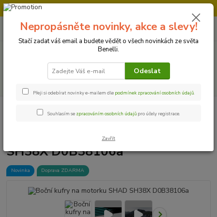
Doprava strojů v Ústí nad Labem " ZDARMA "
Nepropásněte novinky, akce a slevy!
0
ks
+420 728 500 481
za
0 Kč
Po-Pá 8:00 - 17:00
Stačí zadat váš email a budete vědět o všech novinkách ze světa
Benelli.
Menu
Odeslat
Hledat
Přeji si odebírat novinky e-mailem dle
podmínek zpracování osobních údajů
.
Úvod
Příslušenství a doplňky
Boční kufry na motorku SHAD SH38X
Souhlasím se
zpracováním osobních údajů
pro účely registrace.
D0B38106a
Boční kufry na motorku SHAD
Zavřít
SH38X D0B38106a
Novinka
Doprava ZDARMA