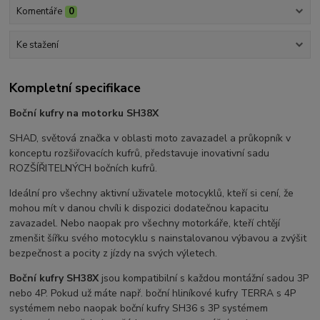
Komentáře
0
Ke stažení
Kompletní specifikace
Boční kufry na motorku SH38X
SHAD, světová značka v oblasti moto zavazadel a průkopník v
konceptu rozšiřovacích kufrů, představuje inovativní sadu
ROZŠÍŘITELNÝCH bočních kufrů.
Ideální pro všechny aktivní uživatele motocyklů, kteří si cení, že
mohou mít v danou chvíli k dispozici dodatečnou kapacitu
zavazadel. Nebo naopak pro všechny motorkáře, kteří chtějí
zmenšit šířku svého motocyklu s nainstalovanou výbavou a zvýšit
bezpečnost a pocity z jízdy na svých výletech.
Boční kufry SH38X
jsou kompatibilní s každou montážní sadou 3P
nebo 4P. Pokud už máte např. boční hliníkové kufry TERRA s 4P
systémem nebo naopak boční kufry SH36 s 3P systémem