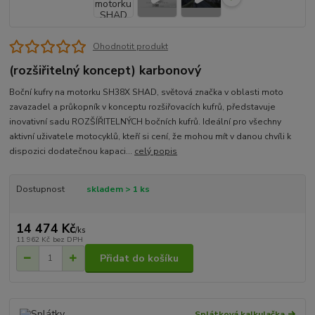
Ohodnotit produkt
(rozšiřitelný koncept) karbonový
Boční kufry na motorku SH38X SHAD, světová značka v oblasti moto
zavazadel a průkopník v konceptu rozšiřovacích kufrů, představuje
inovativní sadu ROZŠÍŘITELNÝCH bočních kufrů. Ideální pro všechny
aktivní uživatele motocyklů, kteří si cení, že mohou mít v danou chvíli k
dispozici dodatečnou kapaci...
celý popis
Dostupnost
skladem > 1 ks
14 474 Kč
/
ks
11 962 Kč
bez DPH
Přidat do košíku
Splátková kalkulačka