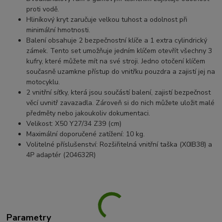
proti vodě.
Hliníkový kryt zaručuje velkou tuhost a odolnost při
minimální hmotnosti.
Balení obsahuje 2 bezpečnostní klíče a 1 extra cylindrický
zámek. Tento set umožňuje jedním klíčem otevřít všechny 3
kufry, které můžete mít na své stroji. Jedno otočení klíčem
současně uzamkne přístup do vnitřku pouzdra a zajistí jej na
motocyklu.
2 vnitřní síťky, která jsou součástí balení, zajistí bezpečnost
věcí uvnitř zavazadla. Zároveň si do nich můžete uložit malé
předměty nebo jakoukoliv dokumentaci.
Velikost: X50 Y27/34 Z39 (cm)
Maximální doporučené zatížení: 10 kg.
Volitelné příslušenství: Rozšiřitelná vnitřní taška (X0IB38) a
4P adaptér (204632R)
Parametry