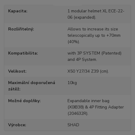
Kapacita
1 modular helmet XL ECE-22-
06 (expanded).
Rozšiřitelný
Allows to increase its size
telescopically up to +70mm
(40%).
Kompatibilita
with 3P SYSTEM (Patented)
and 4P System.
Velikost
X50 Y27/34 Z39 (cm).
Maximální doporučená
10kg
zátěž
Možné doplňky
Expandable inner bag
(X0IB38) & 4P Fitting Adapter
(204632R).
Výrobce
SHAD