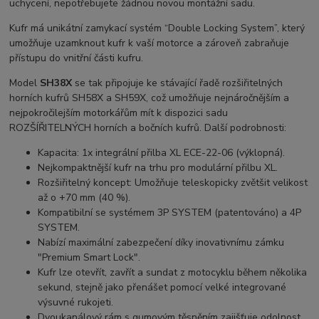
uchycení, nepotřebujete žádnou novou montážní sadu.
Kufr má unikátní zamykací systém “Double Locking System”, který
umožňuje uzamknout kufr k vaší motorce a zároveň zabraňuje
přístupu do vnitřní části kufru.
Model
SH38X
se tak připojuje ke stávající řadě rozšiřitelných
horních kufrů SH58X a SH59X, což umožňuje nejnáročnějším a
nejpokročilejším motorkářům mít k dispozici sadu
ROZŠÍŘITELNÝCH horních a bočních kufrů. Další podrobnosti:
Kapacita: 1x integrální přilba XL ECE-22-06 (výklopná).
Nejkompaktnější kufr na trhu pro modulární přilbu XL.
Rozšiřitelný koncept: Umožňuje teleskopicky zvětšit velikost
až o +70 mm (40 %).
Kompatibilní se systémem 3P SYSTEM (patentováno) a 4P
SYSTEM.
Nabízí maximální zabezpečení díky inovativnímu zámku
"Premium Smart Lock".
Kufr lze otevřít, zavřít a sundat z motocyklu během několika
sekund, stejně jako přenášet pomocí velké integrované
výsuvné rukojeti.
Dvoukanálový rám s gumovým těsněním zajišťuje odolnost