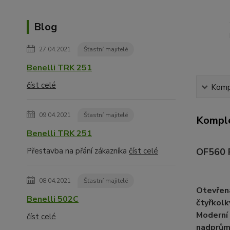
Blog
27.04.2021
Šťastní majitelé
Benelli TRK 251
číst celé
Kompl
09.04.2021
Šťastní majitelé
Komple
Benelli TRK 251
OF560 R
Přestavba na přání zákazníka
číst celé
08.04.2021
Šťastní majitelé
Otevřená
Benelli 502C
čtyřkolk
Moderní 
číst celé
nadprůmě