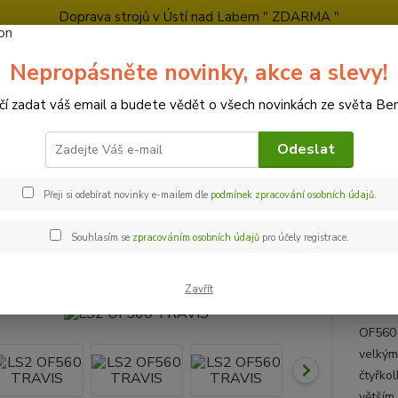
Doprava strojů v Ústí nad Labem " ZDARMA "
tkový prodej
Zkušební jízdy
Obchodní podmínky
Kontakty
Ochra
Nepropásněte novinky, akce a slevy!
čí zadat váš email a budete vědět o všech novinkách ze světa Bene
Nevíte
Hledat
+420
Odeslat
Po-Pá 
Přeji si odebírat novinky e-mailem dle
podmínek zpracování osobních údajů
.
oplňky pro motorkáře
LS2 OF560 TRAVIS
Souhlasím se
zpracováním osobních údajů
pro účely registrace.
 OF560 TRAVIS
Zavřít
OF560 
velkým
čtyřko
větším 