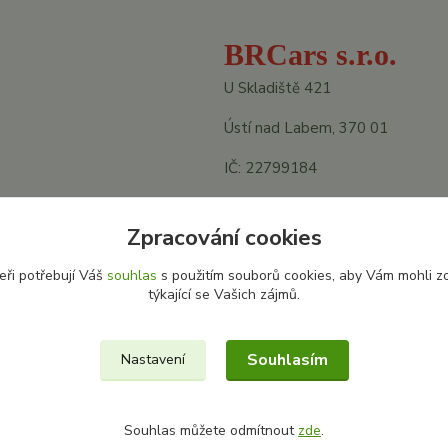
BRCars s.r.o.
U Skladiště 421
Ústí nad Labem, 370 01
IČ: 22799184
DIČ: CZ22799184
Zpracování cookies
eři potřebují Váš
souhlas
s použitím souborů cookies, aby Vám mohli z
týkající se Vašich zájmů.
Souhlasím
Nastavení
Souhlas můžete odmítnout
zde
.