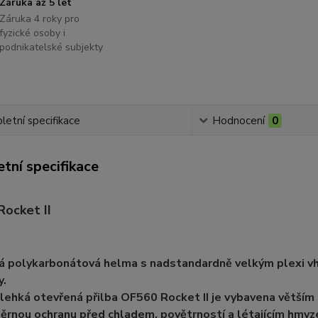
Záruka až 5 let
Záruka 4 roky pro
fyzické osoby i
podnikatelské subjekty
etní specifikace
Hodnocení
0
tní specifikace
ocket II
 polykarbonátová helma s nadstandardně velkým plexi vho
y.
lehká otevřená přilba OF560 Rocket II je vybavena větším 
rnou ochranu před chladem, povětrností a létajícím hmyz