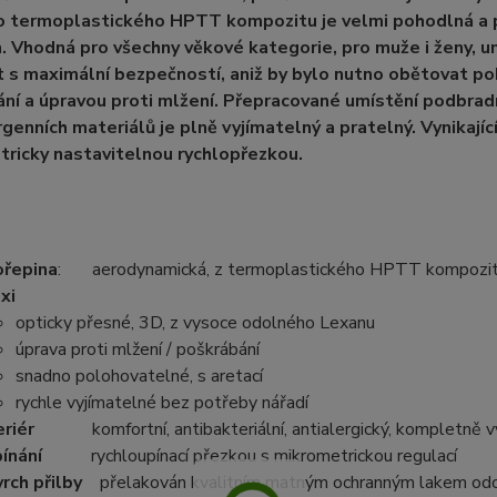
o termoplastického HPTT kompozitu je velmi pohodlná a 
. Vhodná pro všechny věkové kategorie, pro muže i ženy, 
 s maximální bezpečností, aniž by bylo nutno obětovat po
ní a úpravou proti mlžení. Přepracované umístění podbradní
genních materiálů je plně vyjímatelný a pratelný. Vynikajíc
ricky nastavitelnou rychlopřezkou.
řepina
: aerodynamická, z termoplastického HPTT kompozitu, 
xi
opticky přesné, 3D, z vysoce odolného Lexanu
úprava proti mlžení / poškrábání
snadno polohovatelné, s aretací
rychle vyjímatelné bez potřeby nářadí
eriér
komfortní, antibakteriální, antialergický, kompletně vy
ínání
rychloupínací přezkou s mikrometrickou regulací
vrch přilby
přelakován kvalitním matným ochranným lakem od