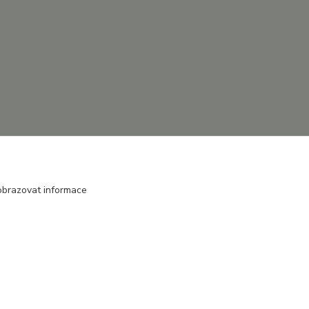
obrazovat informace
Vytvořeno na
Eshop-rychle.cz