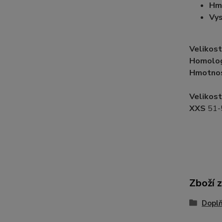
H
Vys
Velik
Homolo
Hmotn
Velikost
XXS
51-
Zboží 
Doplň