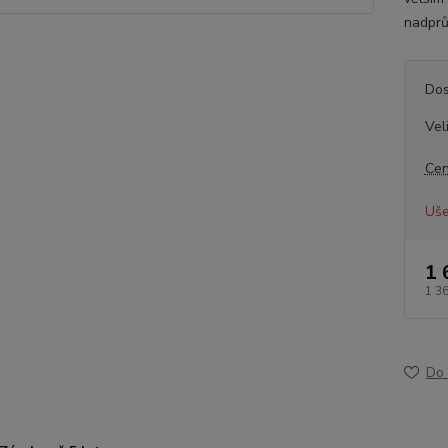
nadprů
Dos
Vel
Cen
Uše
1 
1 3
Do 