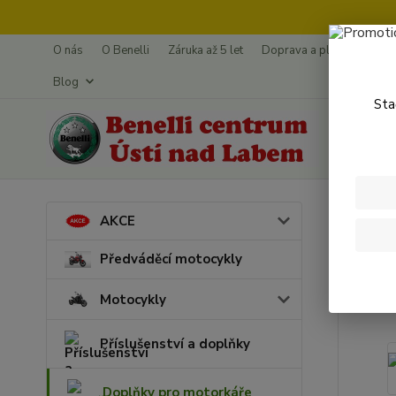
O nás
O Benelli
Záruka až 5 let
Doprava a platba
Splá
Blog
Sta
Úvod
D
AKCE
LS2
Předváděcí motocykly
Motocykly
Příslušenství a doplňky
Doplňky pro motorkáře