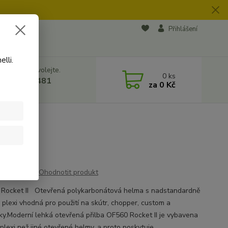
na soukromí
Přihlášení
lli.
 si rady? Zavolejte.
0
ks
 728 500 481
za
0 Kč
8:00 - 17:00
Ohodnotit produkt
Rocket II Otevřená polykarbonátová helma s nadstandardně
 plexi vhodná pro použití na skútr, chopper, custom a
lky.Moderní lehká otevřená přilba OF560 Rocket II je vybavena
plexi než jiné otevřené helmy, a proto poskytuje