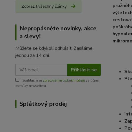
pružnéh
Zobrazit všechny články
výletech
cestovat
poškrábá
Nepropásněte novinky, akce
hypoaler
a slevy!
mikromet
Můžete se kdykoli odhlásit. Zasíláme
jednou za 14 dní.
Přihlásit se
Sko
Ple
Souhlasím se
zpracováním osobních údajů
za účelem
rozesílky newsletteru.
Splátkový prodej
Int
Zap
Po