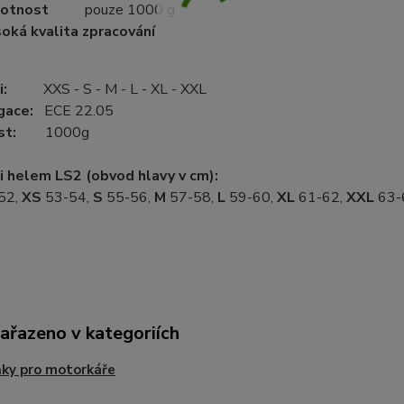
motnost
pouze 1000 g
oká kvalita zpracování
osti:
XXS - S - M - L - XL - XXL
gace:
ECE 22.05
ost:
1000g
i helem LS2 (obvod hlavy v cm):
52,
XS
53-54,
S
55-56,
M
57-58,
L
59-60,
XL
61-62,
XXL
63-
zařazeno v kategoriích
ky pro motorkáře