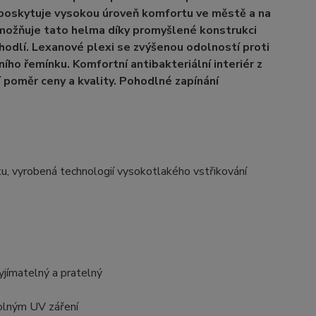
poskytuje vysokou úroveň komfortu ve městě a na
umožňuje tato helma díky promyšlené konstrukci
hodlí. Lexanové plexi se zvýšenou odolností proti
ho řemínku. Komfortní antibakteriální interiér z
í poměr ceny a kvality. Pohodlné zapínání
vyrobená technologií vysokotlakého vstřikování
jímatelný a pratelný
olným UV záření