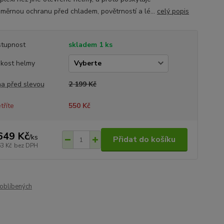
měrnou ochranu před chladem, povětrností a lé...
celý popis
tupnost
skladem 1 ks
ikost helmy
a před slevou
2 199 Kč
tříte
550 Kč
649 Kč
/
ks
Přidat do košíku
63 Kč
bez DPH
oblíbených