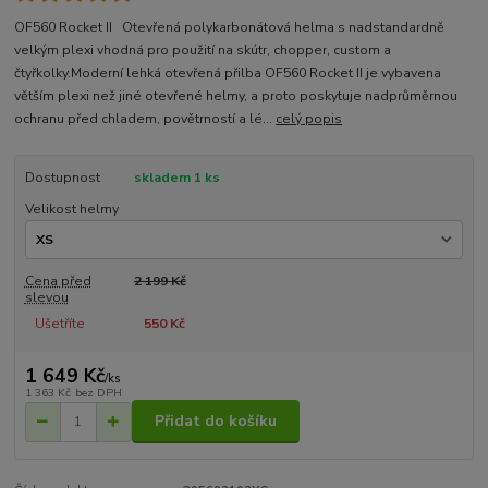
OF560 Rocket II Otevřená polykarbonátová helma s nadstandardně
velkým plexi vhodná pro použití na skútr, chopper, custom a
čtyřkolky.Moderní lehká otevřená přilba OF560 Rocket II je vybavena
větším plexi než jiné otevřené helmy, a proto poskytuje nadprůměrnou
ochranu před chladem, povětrností a lé...
celý popis
Dostupnost
skladem 1 ks
Velikost helmy
Cena před
2 199 Kč
slevou
Ušetříte
550 Kč
1 649 Kč
/
ks
1 363 Kč
bez DPH
Přidat do košíku