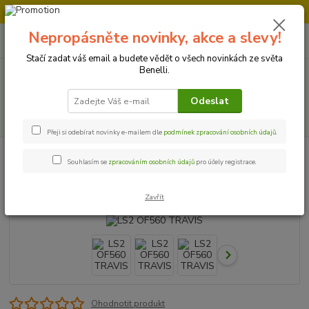
Doprava strojů v Ústí nad Labem " ZDARMA "
Nepropásněte novinky, akce a slevy!
0
ks
+420 728 500 481
za
0 Kč
Po-Pá 8:00 - 17:00
Stačí zadat váš email a budete vědět o všech novinkách ze světa
Benelli.
Menu
Odeslat
Hledat
Přeji si odebírat novinky e-mailem dle
podmínek zpracování osobních údajů
.
Úvod
Doplňky pro motorkáře
LS2 OF560 TRAVIS
Souhlasím se
zpracováním osobních údajů
pro účely registrace.
LS2 OF560 TRAVIS
Zavřít
Ohodnotit produkt