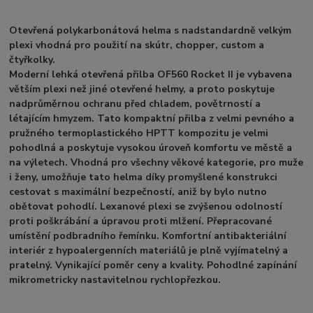
Otevřená polykarbonátová helma s nadstandardně velkým
plexi vhodná pro použití na skútr, chopper, custom a
čtyřkolky.
Moderní lehká otevřená přilba OF560 Rocket II je vybavena
větším plexi než jiné otevřené helmy, a proto poskytuje
nadprůměrnou ochranu před chladem, povětrností a
létajícím hmyzem. Tato kompaktní přilba z velmi pevného a
pružného termoplastického HPTT kompozitu je velmi
pohodlná a poskytuje vysokou úroveň komfortu ve městě a
na výletech. Vhodná pro všechny věkové kategorie, pro muže
i ženy, umožňuje tato helma díky promyšlené konstrukci
cestovat s maximální bezpečností, aniž by bylo nutno
obětovat pohodlí. Lexanové plexi se zvýšenou odolností
proti poškrábání a úpravou proti mlžení. Přepracované
umístění podbradního řemínku. Komfortní antibakteriální
interiér z hypoalergenních materiálů je plně vyjímatelný a
pratelný. Vynikající poměr ceny a kvality. Pohodlné zapínání
mikrometricky nastavitelnou rychlopřezkou.