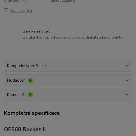
Číslo produktu:
305602102XS
Do oblíbených
Záruka až 5 let
Záruka 4 roky pro fyzické osoby i podnikatelské subjekty
Kompletní specifikace
Hodnocení
0
Komentáře
0
Kompletní specifikace
OF560 Rocket II