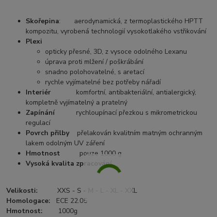
Skořepina
: aerodynamická, z termoplastického HPTT
kompozitu, vyrobená technologií vysokotlakého vstřikování
Plexi
opticky přesné, 3D, z vysoce odolného Lexanu
úprava proti mlžení / poškrábání
snadno polohovatelné, s aretací
rychle vyjímatelné bez potřeby nářadí
Interiér
komfortní, antibakteriální, antialergický,
kompletně vyjímatelný a pratelný
Zapínání
rychloupínací přezkou s mikrometrickou
regulací
Povrch přilby
přelakován kvalitním matným ochranným
lakem odolným UV záření
Hmotnost
pouze 1000 g
Vysoká kvalita zpracování
Velikosti:
XXS - S - M - L - XL - XXL
Homologace:
ECE 22.05
Hmotnost:
1000g