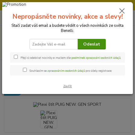
Doprava strojů v Ústí nad Labem " ZDARMA "
Nepropásněte novinky, akce a slevy!
0
ks
+420 728 500 481
za
0 Kč
Po-Pá 8:00 - 17:00
Stačí zadat váš email a budete vědět o všech novinkách ze světa
Benelli.
Menu
Odeslat
Hledat
Přeji si odebírat novinky e-mailem dle
podmínek zpracování osobních údajů
.
Úvod
Příslušenství a doplňky
Plexi štít PUIG NEW. GEN SPORT
Souhlasím se
zpracováním osobních údajů
pro účely registrace.
Plexi štít PUIG NEW. GEN SPORT
Zavřít
Novinka