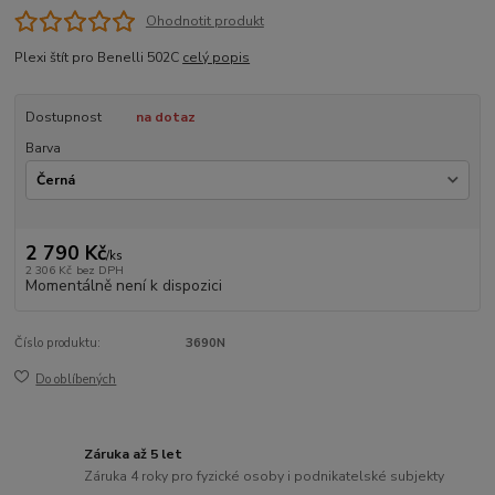
Ohodnotit produkt
Plexi štít pro Benelli 502C
celý popis
Dostupnost
na dotaz
Barva
2 790 Kč
/
ks
2 306 Kč
bez DPH
Momentálně není k dispozici
Číslo produktu:
3690N
Do oblíbených
Záruka až 5 let
Záruka 4 roky pro fyzické osoby i podnikatelské subjekty