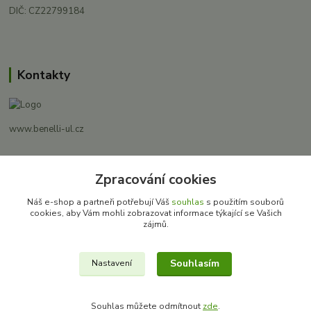
DIČ: CZ22799184
Kontakty
www.benelli-ul.cz
+420 728 500 481
Zpracování cookies
Po-Pá 8:00 - 17:00
Náš e-shop a partneři potřebují Váš
souhlas
s použitím souborů
info@benelli-ul.cz
cookies, aby Vám mohli zobrazovat informace týkající se Vašich
zájmů.
Souhlasím
Nastavení
BRCars s.r.o.
Souhlas můžete odmítnout
zde
.