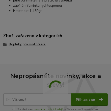
plně odnímatelná a pratelná výstelka
zapínání řemínku rychlosponou
Hmotnost 1 450gr
Zboží zařazeno v kategoriích
Doplňky pro motorkáře
Nepropásněte novinky, akce a
slevy!
Přihlásit se
Souhlasím se
zpracováním osobních údajů
za účelem rozesílky newsletteru.