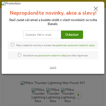
Doprava strojů v Ústí nad Labem " ZDARMA "
Nepropásněte novinky, akce a slevy!
0
ks
+420 728 500 481
za
0 Kč
Po-Pá 8:00 - 17:00
Stačí zadat váš email a budete vědět o všech novinkách ze světa
Benelli.
Menu
Odeslat
Hledat
Přeji si odebírat novinky e-mailem dle
podmínek zpracování osobních údajů
.
Úvod
Doplňky pro motorkáře
Přilba Thunder Lightning Max Power MT
Souhlasím se
zpracováním osobních údajů
pro účely registrace.
Přilba Thunder Lightning Max
Power MT
Zavřít