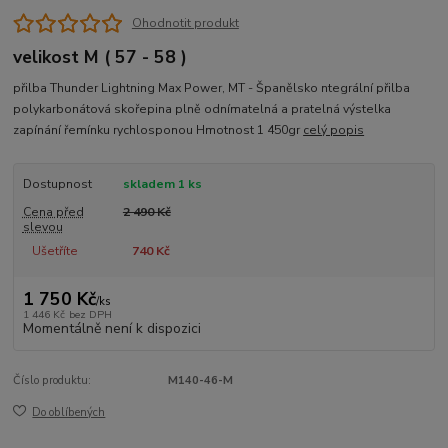
Ohodnotit produkt
velikost M ( 57 - 58 )
přilba Thunder Lightning Max Power, MT - Španělsko ntegrální přilba
polykarbonátová skořepina plně odnímatelná a pratelná výstelka
zapínání řemínku rychlosponou Hmotnost 1 450gr
celý popis
Dostupnost
skladem 1 ks
Cena před
2 490 Kč
slevou
Ušetříte
740 Kč
1 750 Kč
/
ks
1 446 Kč
bez DPH
Momentálně není k dispozici
Číslo produktu:
M140-46-M
Do oblíbených