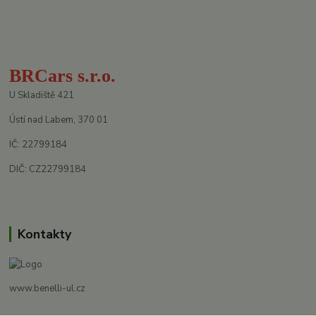
BRCars s.r.o.
U Skladiště 421
Ústí nad Labem, 370 01
IČ: 22799184
DIČ: CZ22799184
Kontakty
www.benelli-ul.cz