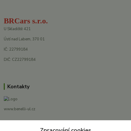
BRCars s.r.o.
U Skladiště 421
Ústí nad Labem, 370 01
IČ: 22799184
DIČ: CZ22799184
Kontakty
www.benelli-ul.cz
+420 728 500 481
Zpracování cookies
Po-Pá 8:00 - 17:00