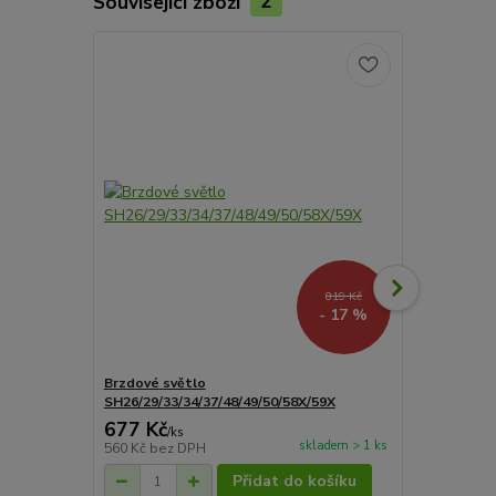
Související zboží
2
819 Kč
- 17 %
Brzdové světlo
Plotna SHA
SH26/29/33/34/37/48/49/50/58X/59X
SH34/SH33/
677 Kč
322 Kč
/
ks
/
ks
skladem > 1 ks
560 Kč
bez DPH
266 Kč
bez 
Přidat do košíku