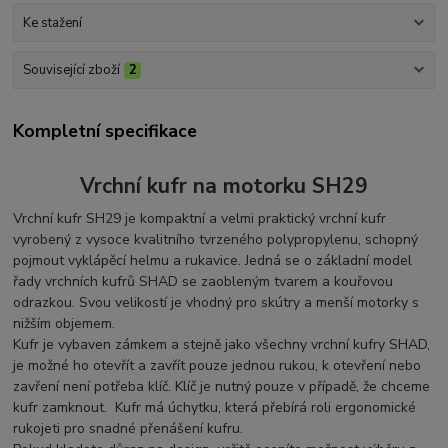
Ke stažení
Související zboží
2
Kompletní specifikace
Vrchní kufr na motorku SH29
Vrchní kufr SH29 je kompaktní a velmi praktický vrchní kufr
vyrobený z vysoce kvalitního tvrzeného polypropylenu, schopný
pojmout vyklápěcí helmu a rukavice. Jedná se o základní model
řady vrchních kufrů SHAD se zaobleným tvarem a kouřovou
odrazkou. Svou velikostí je vhodný pro skútry a menší motorky s
nižším objemem.
Kufr je vybaven zámkem a stejně jako všechny vrchní kufry SHAD,
je možné ho otevřít a zavřít pouze jednou rukou, k otevření nebo
zavření není potřeba klíč. Klíč je nutný pouze v případě, že chceme
kufr zamknout. Kufr má úchytku, která přebírá roli ergonomické
rukojeti pro snadné přenášení kufru.