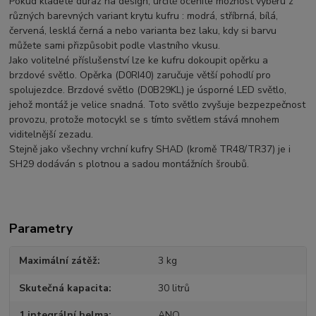
Pokud kladete důraz na design, určitě oceníte možnost výběru z
různých barevných variant krytu kufru : modrá, stříbrná, bílá,
červená, lesklá černá a nebo varianta bez laku, kdy si barvu
můžete sami přizpůsobit podle vlastního vkusu.
Jako volitelné příslušenství lze ke kufru dokoupit opěrku a
brzdové světlo. Opěrka (D0RI40) zaručuje větší pohodlí pro
spolujezdce. Brzdové světlo (D0B29KL) je úsporné LED světlo,
jehož montáž je velice snadná. Toto světlo zvyšuje bezpezpečnost
provozu, protože motocykl se s tímto světlem stává mnohem
viditelnější zezadu.
Stejně jako všechny vrchní kufry SHAD (kromě TR48/TR37) je i
SH29 dodáván s plotnou a sadou montážních šroubů.
Parametry
Maximální zátěž
3 kg
Skutečná kapacita
30 litrů
1 integrální helma
ANO