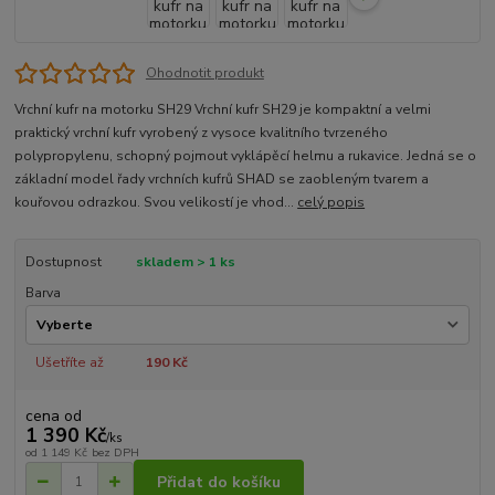
Ohodnotit produkt
Vrchní kufr na motorku SH29 Vrchní kufr SH29 je kompaktní a velmi
praktický vrchní kufr vyrobený z vysoce kvalitního tvrzeného
polypropylenu, schopný pojmout vyklápěcí helmu a rukavice. Jedná se o
základní model řady vrchních kufrů SHAD se zaobleným tvarem a
kouřovou odrazkou. Svou velikostí je vhod...
celý popis
Dostupnost
skladem > 1 ks
Barva
Ušetříte až
190 Kč
cena od
1 390 Kč
/
ks
od
1 149 Kč
bez DPH
Přidat do košíku