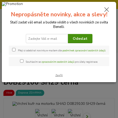
Doprava strojů v Ústí nad Labem " ZDARMA "
Nepropásněte novinky, akce a slevy!
0
ks
+420 728 500 481
za
0 Kč
Po-Pá 8:00 - 17:00
Stačí zadat váš email a budete vědět o všech novinkách ze světa
Benelli.
Menu
Odeslat
Hledat
Přeji si odebírat novinky e-mailem dle
podmínek zpracování osobních údajů
.
Úvod
Příslušenství a doplňky
Vrchní kufr na motorku SHAD D0B29100
Souhlasím se
zpracováním osobních údajů
pro účely registrace.
SH29 černá
Vrchní kufr na motorku SHAD
Zavřít
D0B29100 SH29 černá
Akce
Doprava ZDARMA