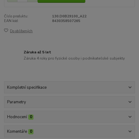
Číslo produktu:
130.D0B29100_A22
EAN kód:
8430358507265
Do oblíbených
Záruka až 5 let
Záruka 4 roky pro fyzické osoby i podnikatelské subjekty
Kompletní specifikace
Parametry
Hodnocení
0
Komentáře
0