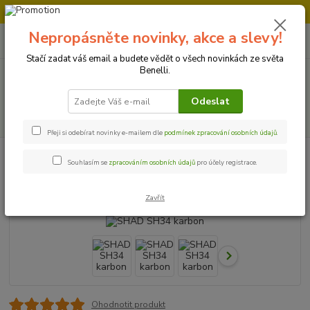
Doprava strojů v Ústí nad Labem " ZDARMA "
Nepropásněte novinky, akce a slevy!
0
ks
+420 728 500 481
za
0 Kč
Po-Pá 8:00 - 17:00
Stačí zadat váš email a budete vědět o všech novinkách ze světa
Benelli.
Menu
Odeslat
Hledat
Přeji si odebírat novinky e-mailem dle
podmínek zpracování osobních údajů
.
Úvod
Příslušenství a doplňky
SHAD SH34 karbon
Souhlasím se
zpracováním osobních údajů
pro účely registrace.
SHAD SH34 karbon
Zavřít
Ohodnotit produkt