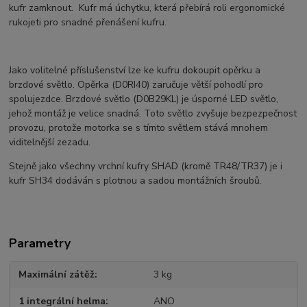
kufr zamknout. Kufr má úchytku, která přebírá roli ergonomické
rukojeti pro snadné přenášení kufru.
Jako volitelné příslušenství lze ke kufru dokoupit opěrku a
brzdové světlo. Opěrka (D0RI40) zaručuje větší pohodlí pro
spolujezdce. Brzdové světlo (D0B29KL) je úsporné LED světlo,
jehož montáž je velice snadná. Toto světlo zvyšuje bezpezpečnost
provozu, protože motorka se s tímto světlem stává mnohem
viditelnější zezadu.
Stejně jako všechny vrchní kufry SHAD (kromě TR48/TR37) je i
kufr SH34 dodáván s plotnou a sadou montážních šroubů.
Parametry
Maximální zátěž
3 kg
1 integrální helma
ANO