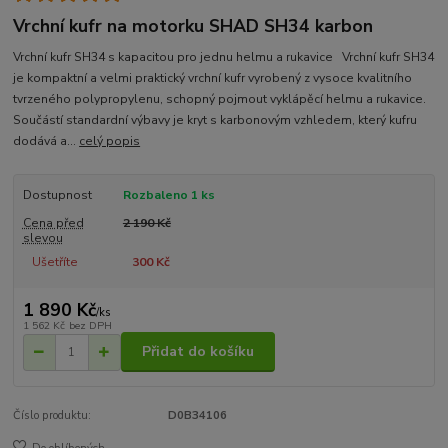
Vrchní kufr na motorku SHAD SH34 karbon
Vrchní kufr SH34 s kapacitou pro jednu helmu a rukavice Vrchní kufr SH34
je kompaktní a velmi praktický vrchní kufr vyrobený z vysoce kvalitního
tvrzeného polypropylenu, schopný pojmout vyklápěcí helmu a rukavice.
Součástí standardní výbavy je kryt s karbonovým vzhledem, který kufru
dodává a...
celý popis
Dostupnost
Rozbaleno 1 ks
Cena před
2 190 Kč
slevou
Ušetříte
300 Kč
1 890 Kč
/
ks
1 562 Kč
bez DPH
Přidat do košíku
Číslo produktu:
D0B34106