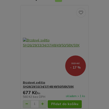
819 Kč
- 17 %
Brzdové světlo
SH26/29/33/34/37/48/49/50/58X/59X
677 Kč
/
ks
skladem > 1 ks
560 Kč
bez DPH
Přidat do košíku