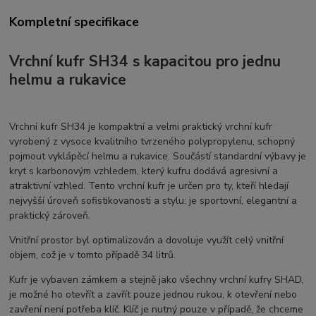
Kompletní specifikace
Vrchní kufr SH34 s kapacitou pro jednu
helmu a rukavice
Vrchní kufr SH34 je kompaktní a velmi praktický vrchní kufr
vyrobený z vysoce kvalitního tvrzeného polypropylenu, schopný
pojmout vyklápěcí helmu a rukavice. Součástí standardní výbavy je
kryt s karbonovým vzhledem, který kufru dodává agresivní a
atraktivní vzhled. Tento vrchní kufr je určen pro ty, kteří hledají
nejvyšší úroveň sofistikovanosti a stylu: je sportovní, elegantní a
praktický zároveň.
Vnitřní prostor byl optimalizován a dovoluje využít celý vnitřní
objem, což je v tomto případě 34 litrů.
Kufr je vybaven zámkem a stejně jako všechny vrchní kufry SHAD,
je možné ho otevřít a zavřít pouze jednou rukou, k otevření nebo
zavření není potřeba klíč. Klíč je nutný pouze v případě, že chceme