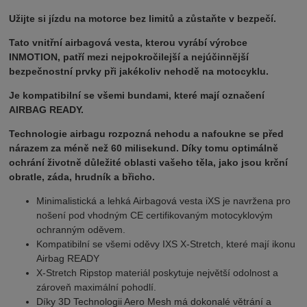
Užijte si jízdu na motorce bez limitů a zůstaňte v bezpečí.
Tato vnitřní airbagová vesta, kterou vyrábí výrobce
INMOTION, patří mezi nejpokročilejší a nejúčinnější
bezpečnostní prvky při jakékoliv nehodě na motocyklu.
Je kompatibilní se všemi bundami, které mají označení
AIRBAG READY.
Technologie airbagu rozpozná nehodu a nafoukne se před
nárazem za méně než 60 milisekund. Díky tomu optimálně
ochrání životně důležité oblasti vašeho těla, jako jsou krční
obratle, záda, hrudník a břicho.
Minimalistická a lehká Airbagová vesta iXS je navržena pro
nošení pod vhodným CE certifikovaným motocyklovým
ochranným oděvem.
Kompatibilní se všemi oděvy IXS X-Stretch, které mají ikonu
Airbag READY
X-Stretch Ripstop materiál poskytuje největší odolnost a
zároveň maximální pohodlí.
Díky 3D Technologii Aero Mesh má dokonalé větrání a