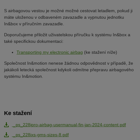
S airbagovou vestou je možné možné cestovat letadlem, pokud ji
máte uloženou v odbaveném zavazadle a vypnutou jednotku
In&box v příručním zavazadle.
Doporučujeme přiložit uživatelskou příručku k systému In&box a
také specifickou dokumentaci:
Transporting my electronic airbag
(ke stažení níže)
Společnost In&motion nenese žádnou odpovědnost v případě, že
jakákoli letecká společnost kdykoli odmítne přepravu airbagového
systému In&motion.
Ke stažení
_ps_228ipro-airbag-usermanual-fin-jan-2024-content.pdf
_ps_228ixs-gms-sizes-8.pdf