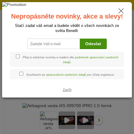
Doprava strojů v Ústí nad Labem " ZDARMA "
Nepropásněte novinky, akce a slevy!
0
ks
+420 728 500 481
za
0 Kč
Po-Pá 8:00 - 17:00
Stačí zadat váš email a budete vědět o všech novinkách ze
světa Benelli.
Menu
Odeslat
Hledat
Přeji si odebírat novinky e-mailem dle
podmínek zpracování osobních
údajů
.
Úvod
Doplňky pro motorkáře
Airbagová vesta iXS X99700 IPRO 1.0 černá
Souhlasím se
zpracováním osobních údajů
pro účely registrace.
Airbagová vesta iXS X99700 IPRO
1.0 černá
Zavřít