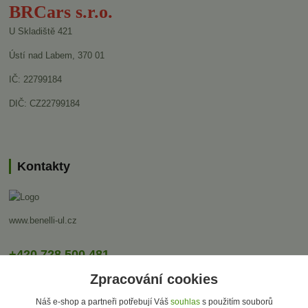
BRCars s.r.o.
U Skladiště 421
Ústí nad Labem, 370 01
IČ: 22799184
DIČ: CZ22799184
Kontakty
www.benelli-ul.cz
+420 728 500 481
Po-Pá 8:00 - 17:00
Zpracování cookies
info@benelli-ul.cz
Náš e-shop a partneři potřebují Váš
souhlas
s použitím souborů