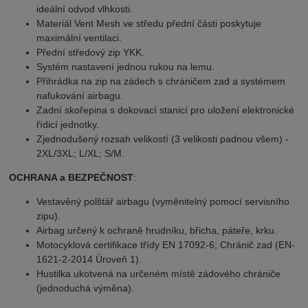
ideální odvod vlhkosti.
Materiál Vent Mesh ve středu přední části poskytuje
maximální ventilaci.
Přední středový zip YKK.
Systém nastavení jednou rukou na lemu.
Přihrádka na zip na zádech s chráničem zad a systémem
nafukování airbagu.
Zadní skořepina s dokovací stanicí pro uložení elektronické
řídicí jednotky.
Zjednodušený rozsah velikostí (3 velikosti padnou všem) -
2XL/3XL; L/XL; S/M.
OCHRANA a BEZPEČNOST
:
Vestavěný polštář airbagu (vyměnitelný pomocí servisního
zipu).
Airbag určený k ochraně hrudníku, břicha, páteře, krku.
Motocyklová certifikace třídy EN 17092-6; Chránič zad (EN-
1621-2-2014 Úroveň 1).
Hustilka ukotvená na určeném místě zádového chrániče
(jednoduchá výměna).