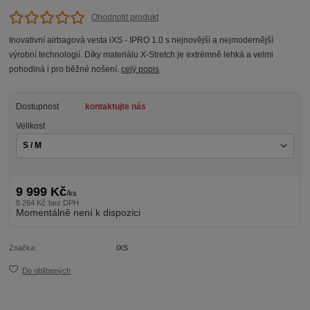
Ohodnotit produkt
Inovativní airbagová vesta iXS - IPRO 1.0 s nejnovější a nejmodernější
výrobní technologií. Díky materiálu X-Stretch je extrémně lehká a velmi
pohodlná i pro běžné nošení.
celý popis
Dostupnost
kontaktujte nás
Velikost
9 999 Kč
/
ks
8 264 Kč
bez DPH
Momentálně není k dispozici
Značka:
IXS
Do oblíbených