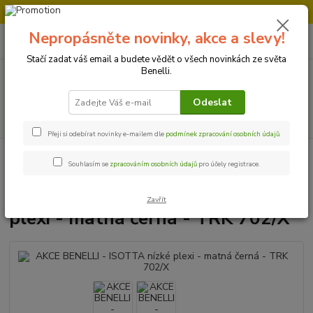
Doprava strojů v Ústí nad Labem " ZDARMA "
Nepropásněte novinky, akce a slevy!
0
ks
+420 728 500 481
za
0 Kč
Po-Pá 8:00 - 17:00
Stačí zadat váš email a budete vědět o všech novinkách ze světa
Benelli.
Menu
Odeslat
Hledat
Přeji si odebírat novinky e-mailem dle
podmínek zpracování osobních údajů
.
Úvod
AKCE
AKCE BENELLI - ISOTTA nízké plexi - matná černá - TRK
Souhlasím se
zpracováním osobních údajů
pro účely registrace.
702/X
AKCE BENELLI - ISOTTA nízké
Zavřít
plexi - matná černá - TRK 702/X