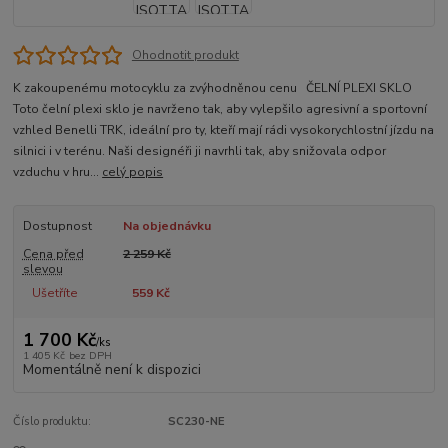
Ohodnotit produkt
K zakoupenému motocyklu za zvýhodněnou cenu ČELNÍ PLEXI SKLO
Toto čelní plexi sklo je navrženo tak, aby vylepšilo agresivní a sportovní
vzhled Benelli TRK, ideální pro ty, kteří mají rádi vysokorychlostní jízdu na
silnici i v terénu. Naši designéři ji navrhli tak, aby snižovala odpor
vzduchu v hru...
celý popis
Dostupnost
Na objednávku
Cena před
2 259 Kč
slevou
Ušetříte
559 Kč
1 700 Kč
/
ks
1 405 Kč
bez DPH
Momentálně není k dispozici
Číslo produktu:
SC230-NE