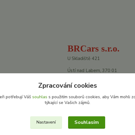
BRCars s.r.o.
U Skladiště 421
Ústí nad Labem, 370 01
IČ: 22799184
Zpracování cookies
DIČ: CZ22799184
eři potřebují Váš
souhlas
s použitím souborů cookies, aby Vám mohli z
týkající se Vašich zájmů.
Souhlasím
Nastavení