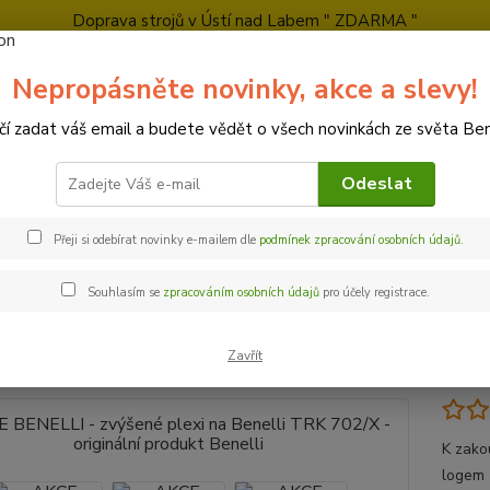
Doprava strojů v Ústí nad Labem " ZDARMA "
tkový prodej
Zkušební jízdy
Obchodní podmínky
Kontakty
Ochra
Nepropásněte novinky, akce a slevy!
čí zadat váš email a budete vědět o všech novinkách ze světa Bene
Nevíte
Hledat
+420
Odeslat
Po-Pá 
Přeji si odebírat novinky e-mailem dle
podmínek zpracování osobních údajů
.
AKCE
AKCE BENELLI - zvýšené plexi na Benelli TRK 702/X - originální pr
Souhlasím se
zpracováním osobních údajů
pro účely registrace.
 BENELLI - zvýšené plexi na Ben
ukt Benelli
Zavřít
K zako
logem 