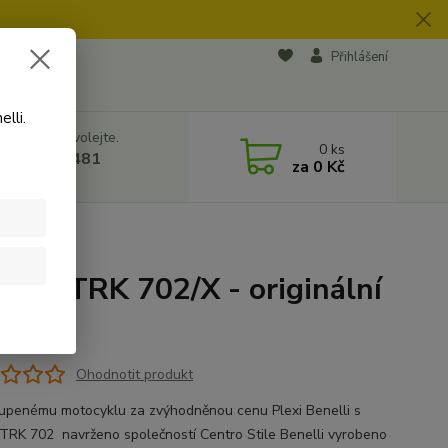
na soukromí
Přihlášení
lli.
 si rady? Zavolejte.
0
ks
 728 500 481
za
0 Kč
8:00 - 17:00
odukt Benelli
elli TRK 702/X - originální
Ohodnotit produkt
upenému motocyklu za zvýhodněnou cenu Plexi Benelli s
TRK 702 navrženo společností Centro Stile Benelli vyrobeno