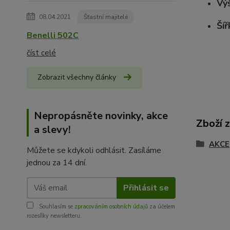
Vý
08.04.2021
Šťastní majitelé
Šíř
Benelli 502C
číst celé
Zobrazit všechny články
Nepropásněte novinky, akce
Zboží 
a slevy!
AKCE
Můžete se kdykoli odhlásit. Zasíláme
jednou za 14 dní.
Přihlásit se
Souhlasím se
zpracováním osobních údajů
za účelem
rozesílky newsletteru.