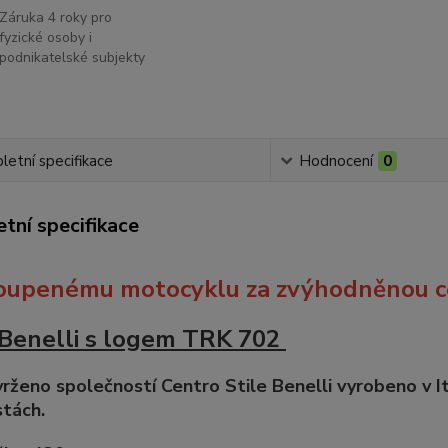
Záruka 4 roky pro
fyzické osoby i
podnikatelské subjekty
etní specifikace
Hodnocení
0
tní specifikace
oupenému motocyklu za zvýhodněnou 
 Benelli s logem TRK 702
rženo společností Centro Stile Benelli vyrobeno v Itá
stách.