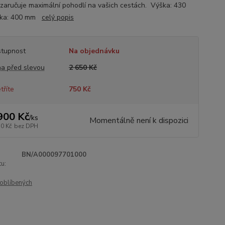
i, zaručuje maximální pohodlí na vašich cestách. Výška: 430
řka: 400 mm
celý popis
tupnost
Na objednávku
a před slevou
2 650 Kč
tříte
750 Kč
900 Kč
/
ks
Momentálně není k dispozici
70 Kč
bez DPH
BN/A000097701000
u:
oblíbených