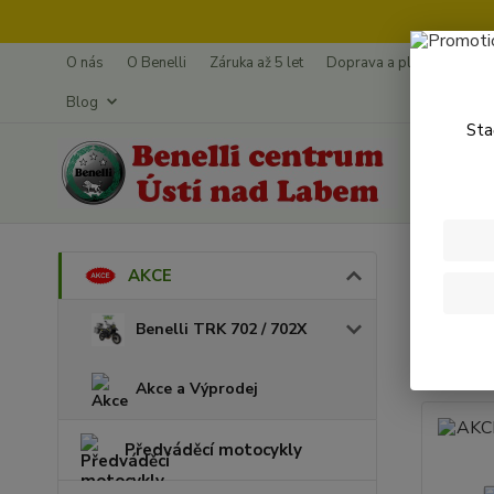
O nás
O Benelli
Záruka až 5 let
Doprava a platba
Splá
Blog
Sta
Úvod
AKCE
AKCE
Benelli TRK 702 / 702X
prod
Akce a Výprodej
Předváděcí motocykly