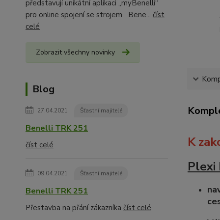
představují unikátní aplikaci „myBenelli“
pro online spojení se strojem Bene...
číst
celé
Zobrazit všechny novinky
Kompl
Blog
Komple
27.04.2021
Šťastní majitelé
Benelli TRK 251
K zak
číst celé
Plexi
09.04.2021
Šťastní majitelé
nav
Benelli TRK 251
ce
Přestavba na přání zákazníka
číst celé