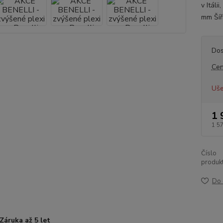
v Itáli
mm Ší
Dos
Cen
Uše
1 
1 5
Číslo
produkt
Do 
Záruka až 5 let