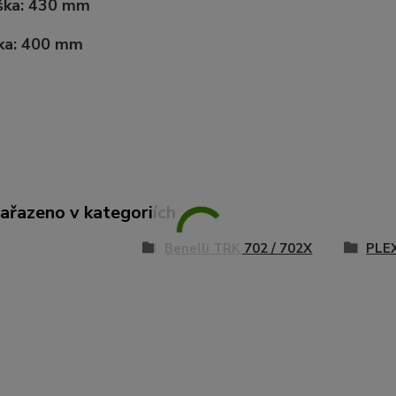
ška:
430 mm
ka:
400 mm
zařazeno v kategoriích
Benelli TRK 702 / 702X
PLEX