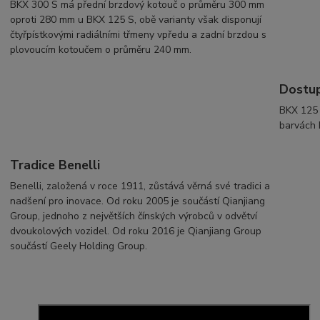
BKX 300 S má přední brzdový kotouč o průměru 300 mm
oproti 280 mm u BKX 125 S, obě varianty však disponují
čtyřpístkovými radiálními třmeny vpředu a zadní brzdou s
plovoucím kotoučem o průměru 240 mm.
Dostup
BKX 125 
barvách 
Tradice Benelli
Benelli, založená v roce 1911, zůstává věrná své tradici a
nadšení pro inovace. Od roku 2005 je součástí Qianjiang
Group, jednoho z největších čínských výrobců v odvětví
dvoukolových vozidel. Od roku 2016 je Qianjiang Group
součástí Geely Holding Group.