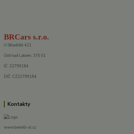
BRCars s.r.o.
U Skladiště 421
Ústí nad Labem, 370 01
IČ: 22799184
DIČ: CZ22799184
Kontakty
www.benelli-ul.cz