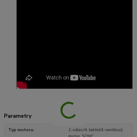
Parametry
Typ motoru
1-válec/4-taktní/4-ventilový
motor, SOHC