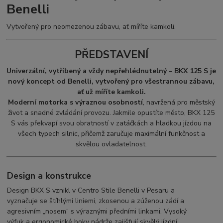
Benelli
Vytvořený pro neomezenou zábavu, ať míříte kamkoli.
PŘEDSTAVENÍ
Univerzální, vytříbený a vždy nepřehlédnutelný – BKX 125 S je
nový koncept od Benelli, vytvořený pro všestrannou zábavu,
ať už míříte kamkoli.
Moderní motorka s výraznou osobností
, navržená pro městský
život a snadné zvládání provozu. Jakmile opustíte město, BKX 125
S vás překvapí svou obratností v zatáčkách a hladkou jízdou na
všech typech silnic, přičemž zaručuje maximální funkčnost a
skvělou ovladatelnost.
Design a konstrukce
Design BKX S vznikl v Centro Stile Benelli v Pesaru a
vyznačuje se štíhlými liniemi, zkosenou a zúženou zádí a
agresivním „nosem“ s výraznými předními linkami. Vysoký
výfuk a ergonomické boky nádrže zajišťují skvělý jízdní