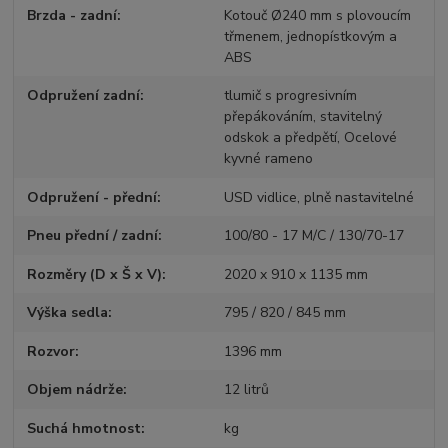
Brzda - zadní
Kotouč Ø240 mm s plovoucím
třmenem, jednopístkovým a
ABS
Odpružení zadní
tlumič s progresivním
přepákováním, stavitelný
odskok a předpětí, Ocelové
kyvné rameno
Odpružení - přední
USD vidlice, plně nastavitelné
Pneu přední / zadní
100/80 - 17 M/C / 130/70-17
Rozměry (D x Š x V)
2020 x 910 x 1135 mm
Výška sedla
795 / 820 / 845 mm
Rozvor
1396 mm
Objem nádrže
12 litrů
Suchá hmotnost
kg