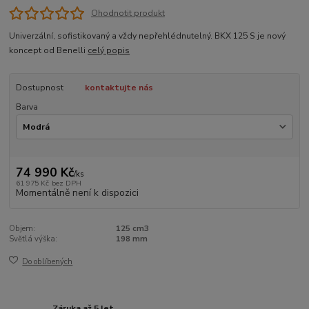
Ohodnotit produkt
Univerzální, sofistikovaný a vždy nepřehlédnutelný. BKX 125 S je nový
koncept od Benelli
celý popis
Dostupnost
kontaktujte nás
Barva
74 990 Kč
/
ks
61 975 Kč
bez DPH
Momentálně není k dispozici
Objem:
125 cm3
Světlá výška:
198 mm
Do oblíbených
Záruka až 5 let