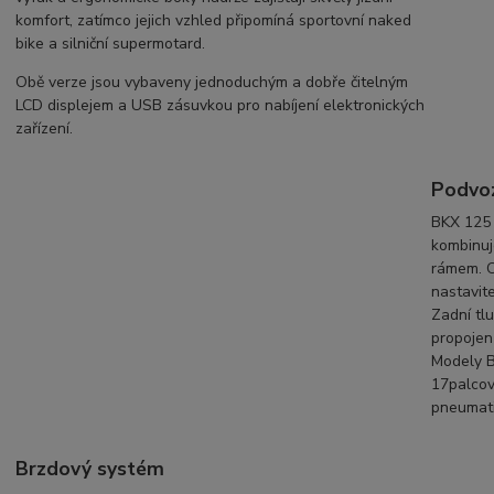
komfort, zatímco jejich vzhled připomíná sportovní naked
bike a silniční supermotard.
Obě verze jsou vybaveny jednoduchým a dobře čitelným
LCD displejem a USB zásuvkou pro nabíjení elektronických
zařízení.
Podvoz
BKX 125 
kombinuj
rámem. O
nastavit
Zadní tlu
propojen 
Modely B
17palcová
pneumati
Brzdový systém