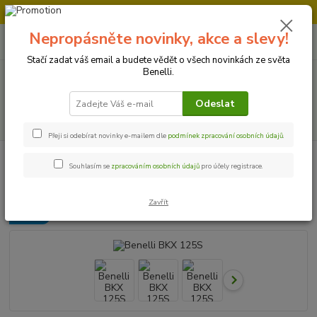
Doprava strojů v Ústí nad Labem " ZDARMA "
Nepropásněte novinky, akce a slevy!
0
ks
+420 728 500 481
za
0 Kč
Po-Pá 8:00 - 17:00
Stačí zadat váš email a budete vědět o všech novinkách ze světa
Benelli.
Menu
Odeslat
Hledat
Přeji si odebírat novinky e-mailem dle
podmínek zpracování osobních údajů
.
Úvod
Motocykly
Benelli BKX 125S
Souhlasím se
zpracováním osobních údajů
pro účely registrace.
Benelli BKX 125S
Zavřít
Novinka