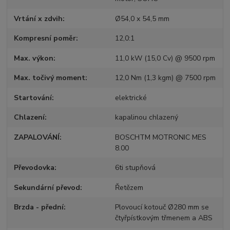
Vrtání x zdvih
Ø54,0 x 54,5 mm
Kompresní poměr
12,0:1
Max. výkon
11,0 kW (15,0 Cv) @ 9500 rpm
Max. točivý moment
12,0 Nm (1,3 kgm) @ 7500 rpm
Startování
elektrické
Chlazení
kapalinou chlazený
ZAPALOVÁNÍ
BOSCHTM MOTRONIC MES
8.00
Převodovka
6ti stupňová
Sekundární převod
Řetězem
Brzda - přední
Plovoucí kotouč Ø280 mm se
čtyřpístkovým třmenem a ABS