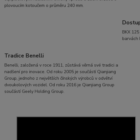
plovoucím kotoučem o průměru 240 mm.
Dostup
BKX 125 
barvách 
Tradice Benelli
Benelli, založená v roce 1911, zůstává věrná své tradici a
nadšení pro inovace. Od roku 2005 je součástí Qianjiang
Group, jednoho z největších čínských výrobců v odvětví
dvoukolových vozidel. Od roku 2016 je Qianjiang Group
součástí Geely Holding Group.