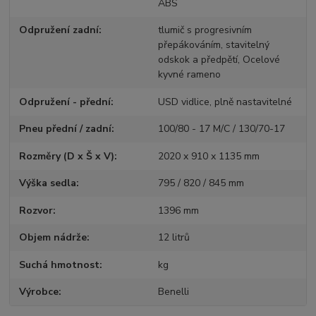
ABS
Odpružení zadní
tlumič s progresivním
přepákováním, stavitelný
odskok a předpětí, Ocelové
kyvné rameno
Odpružení - přední
USD vidlice, plně nastavitelné
Pneu přední / zadní
100/80 - 17 M/C / 130/70-17
Rozměry (D x Š x V)
2020 x 910 x 1135 mm
Výška sedla
795 / 820 / 845 mm
Rozvor
1396 mm
Objem nádrže
12 litrů
Suchá hmotnost
kg
Výrobce
Benelli