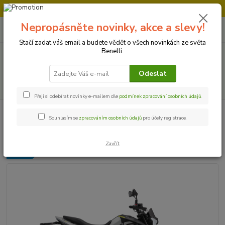
Doprava strojů v Ústí nad Labem " ZDARMA "
Nepropásněte novinky, akce a slevy!
0
ks
+420 728 500 481
za
0 Kč
Po-Pá 8:00 - 17:00
Stačí zadat váš email a budete vědět o všech novinkách ze světa
Benelli.
Menu
Odeslat
Hledat
Přeji si odebírat novinky e-mailem dle
podmínek zpracování osobních údajů
.
Úvod
Motocykly
Benelli BKX 125S
Souhlasím se
zpracováním osobních údajů
pro účely registrace.
Benelli BKX 125S
Zavřít
Novinka