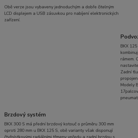
Obě verze jsou vybaveny jednoduchým a dobře čitelným
LCD displejem a USB zásuvkou pro nabíjení elektronických
zařízení.
Podvoz
BKX 125 
kombinuj
rámem. O
nastavit
Zadní tlu
propojen 
Modely B
17palcová
pneumati
Brzdový systém
BKX 300 S má přední brzdový kotouč o průměru 300 mm
oproti 280 mm u BKX 125 S, obě varianty však disponují
čtyřpístkovými radiálními třmeny vpředu a zadní brzdou s