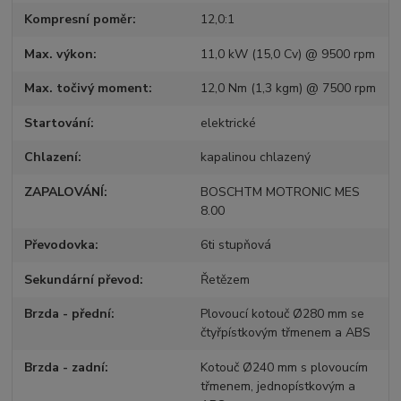
Kompresní poměr
12,0:1
Max. výkon
11,0 kW (15,0 Cv) @ 9500 rpm
Max. točivý moment
12,0 Nm (1,3 kgm) @ 7500 rpm
Startování
elektrické
Chlazení
kapalinou chlazený
ZAPALOVÁNÍ
BOSCHTM MOTRONIC MES
8.00
Převodovka
6ti stupňová
Sekundární převod
Řetězem
Brzda - přední
Plovoucí kotouč Ø280 mm se
čtyřpístkovým třmenem a ABS
Brzda - zadní
Kotouč Ø240 mm s plovoucím
třmenem, jednopístkovým a