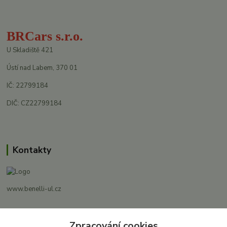
BRCars s.r.o.
U Skladiště 421
Ústí nad Labem, 370 01
IČ: 22799184
DIČ: CZ22799184
Kontakty
www.benelli-ul.cz
+420 728 500 481
Zpracování cookies
Po-Pá 8:00 - 17:00