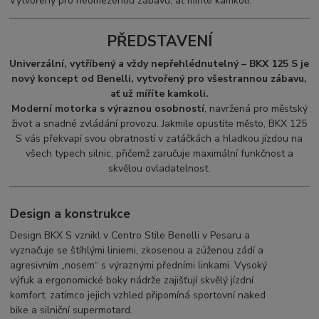
Vytvořený pro neomezenou zábavu, ať míříte kamkoli.
PŘEDSTAVENÍ
Univerzální, vytříbený a vždy nepřehlédnutelný – BKX 125 S je
nový koncept od Benelli, vytvořený pro všestrannou zábavu,
ať už míříte kamkoli.
Moderní motorka s výraznou osobností
, navržená pro městský
život a snadné zvládání provozu. Jakmile opustíte město, BKX 125
S vás překvapí svou obratností v zatáčkách a hladkou jízdou na
všech typech silnic, přičemž zaručuje maximální funkčnost a
skvělou ovladatelnost.
Design a konstrukce
Design BKX S vznikl v Centro Stile Benelli v Pesaru a
vyznačuje se štíhlými liniemi, zkosenou a zúženou zádí a
agresivním „nosem“ s výraznými předními linkami. Vysoký
výfuk a ergonomické boky nádrže zajišťují skvělý jízdní
komfort, zatímco jejich vzhled připomíná sportovní naked
bike a silniční supermotard.