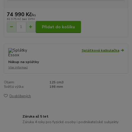
74 990 Kč
/
ks
61 975 Kč
bez DPH
Přidat do košíku
Splátková kalkulačka
Nákup na splátky
Více informací
Objem:
125 cm3
Světlá výška:
198 mm
Do oblíbených
Záruka až 5 let
Záruka 4 roky pro fyzické osoby i podnikatelské subjekty