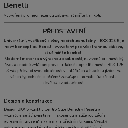
Benelli
Vytvořený pro neomezenou zábavu, ať míříte kamkoli.
PŘEDSTAVENÍ
Univerzální, vytříbený a vždy nepřehlédnutelný – BKX 125 S je
nový koncept od Benelli, vytvořený pro všestrannou zábavu,
ať už míříte kamkoli.
Moderní motorka s výraznou osobností
, navržená pro městský
život a snadné zvládání provozu. Jakmile opustíte město, BKX 125
S vás překvapí svou obratností v zatáčkách a hladkou jízdou na
všech typech silnic, přičemž zaručuje maximální funkčnost a
skvělou ovladatelnost.
Design a konstrukce
Design BKX S vznikl v Centro Stile Benelli v Pesaru a
vyznačuje se štíhlými liniemi, zkosenou a zúženou zádí a
agresivním „nosem“ s výraznými předními linkami. Vysoký
výfuk a ergonomické boky nádrže zajišťují skvělý jízdní