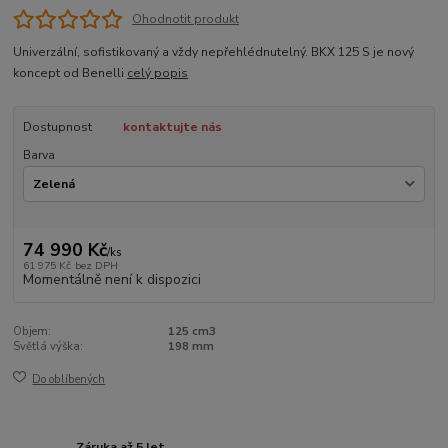
Ohodnotit produkt
Univerzální, sofistikovaný a vždy nepřehlédnutelný. BKX 125 S je nový
koncept od Benelli
celý popis
Dostupnost
kontaktujte nás
Barva
74 990 Kč
/
ks
61 975 Kč
bez DPH
Momentálně není k dispozici
Objem:
125 cm3
Světlá výška:
198 mm
Do oblíbených
Záruka až 5 let