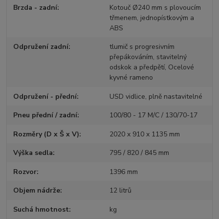
Brzda - zadní
Kotouč Ø240 mm s plovoucím
třmenem, jednopístkovým a
ABS
Odpružení zadní
tlumič s progresivním
přepákováním, stavitelný
odskok a předpětí, Ocelové
kyvné rameno
Odpružení - přední
USD vidlice, plně nastavitelné
Pneu přední / zadní
100/80 - 17 M/C / 130/70-17
Rozměry (D x Š x V)
2020 x 910 x 1135 mm
Výška sedla
795 / 820 / 845 mm
Rozvor
1396 mm
Objem nádrže
12 litrů
Suchá hmotnost
kg