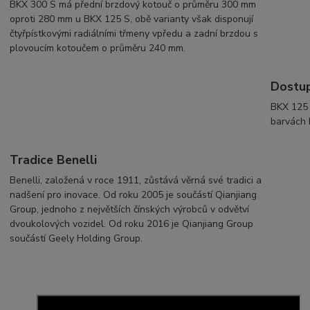
BKX 300 S má přední brzdový kotouč o průměru 300 mm
oproti 280 mm u BKX 125 S, obě varianty však disponují
čtyřpístkovými radiálními třmeny vpředu a zadní brzdou s
plovoucím kotoučem o průměru 240 mm.
Dostup
BKX 125 
barvách 
Tradice Benelli
Benelli, založená v roce 1911, zůstává věrná své tradici a
nadšení pro inovace. Od roku 2005 je součástí Qianjiang
Group, jednoho z největších čínských výrobců v odvětví
dvoukolových vozidel. Od roku 2016 je Qianjiang Group
součástí Geely Holding Group.