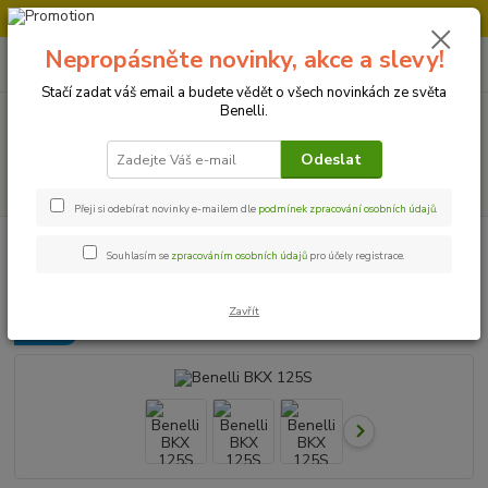
Doprava strojů v Ústí nad Labem " ZDARMA "
Nepropásněte novinky, akce a slevy!
0
ks
+420 728 500 481
za
0 Kč
Po-Pá 8:00 - 17:00
Stačí zadat váš email a budete vědět o všech novinkách ze světa
Benelli.
Menu
Odeslat
Hledat
Přeji si odebírat novinky e-mailem dle
podmínek zpracování osobních údajů
.
Úvod
Motocykly
Benelli BKX 125S
Souhlasím se
zpracováním osobních údajů
pro účely registrace.
Benelli BKX 125S
Zavřít
Novinka