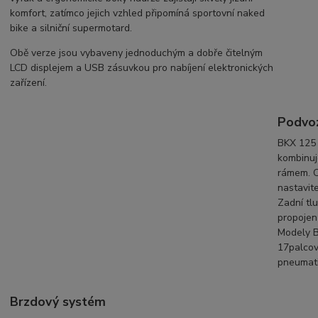
komfort, zatímco jejich vzhled připomíná sportovní naked
bike a silniční supermotard.
Obě verze jsou vybaveny jednoduchým a dobře čitelným
LCD displejem a USB zásuvkou pro nabíjení elektronických
zařízení.
Podvoz
BKX 125 
kombinuj
rámem. O
nastavit
Zadní tlu
propojen 
Modely B
17palcová
pneumati
Brzdový systém