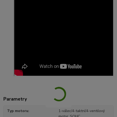
Parametry
Typ motoru
1-válec/4-taktní/4-ventilový
motor, SOHC