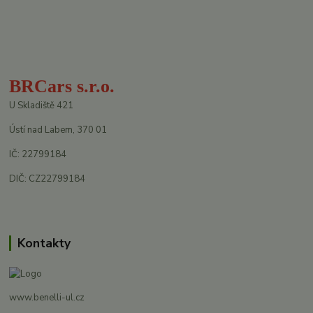
BRCars s.r.o.
U Skladiště 421
Ústí nad Labem, 370 01
IČ: 22799184
DIČ: CZ22799184
Kontakty
www.benelli-ul.cz