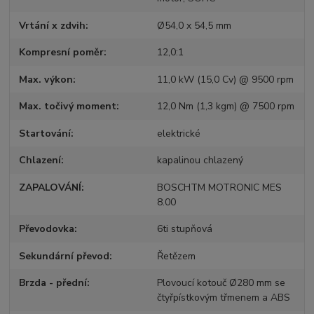
Vrtání x zdvih
Ø54,0 x 54,5 mm
Kompresní poměr
12,0:1
Max. výkon
11,0 kW (15,0 Cv) @ 9500 rpm
Max. točivý moment
12,0 Nm (1,3 kgm) @ 7500 rpm
Startování
elektrické
Chlazení
kapalinou chlazený
ZAPALOVÁNÍ
BOSCHTM MOTRONIC MES
8.00
Převodovka
6ti stupňová
Sekundární převod
Řetězem
Brzda - přední
Plovoucí kotouč Ø280 mm se
čtyřpístkovým třmenem a ABS