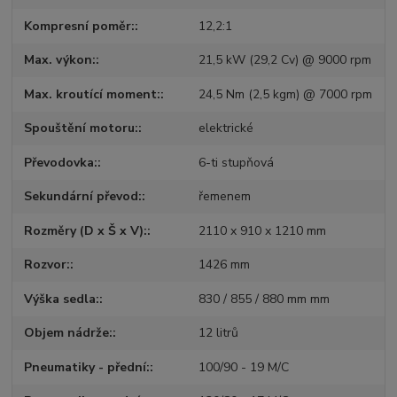
Kompresní poměr:
12,2:1
Max. výkon:
21,5 kW (29,2 Cv) @ 9000 rpm
Max. kroutící moment:
24,5 Nm (2,5 kgm) @ 7000 rpm
Spouštění motoru:
elektrické
Převodovka:
6-ti stupňová
Sekundární převod:
řemenem
Rozměry (D x Š x V):
2110 x 910 x 1210 mm
Rozvor:
1426 mm
Výška sedla:
830 / 855 / 880 mm mm
Objem nádrže:
12 litrů
Pneumatiky - přední:
100/90 - 19 M/C