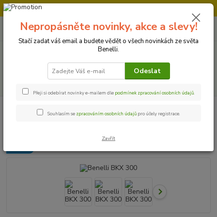
Doprava strojů v Ústí nad Labem " ZDARMA "
Nepropásněte novinky, akce a slevy!
0
ks
+420 728 500 481
za
0 Kč
Po-Pá 8:00 - 17:00
Stačí zadat váš email a budete vědět o všech novinkách ze světa
Benelli.
Menu
Odeslat
Hledat
Přeji si odebírat novinky e-mailem dle
podmínek zpracování osobních údajů
.
Úvod
Motocykly
Benelli BKX 300
Souhlasím se
zpracováním osobních údajů
pro účely registrace.
Benelli BKX 300
Zavřít
Novinka