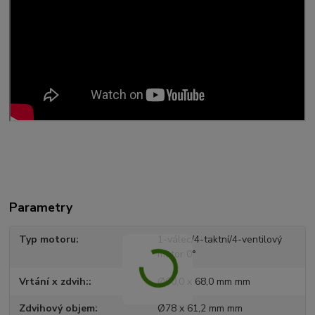
Parametry
Typ motoru
1-válec/4-taktní/4-ventilový
motor 0°
Vrtání x zdvih:
Ø60,0 x 68,0 mm mm
Zdvihový objem
Ø78 x 61,2 mm mm