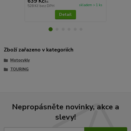
639 Kč
8 692 Kč
/
ks
skladem > 1 ks
528 Kč
bez DPH
7 183 Kč
bez
Detail
Zboží zařazeno v kategoriích
Motocykly
TOURING
Nepropásněte novinky, akce a
slevy!