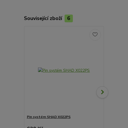
Související zboží
6
Akce
Pin systém SHAD X022PS
Koncovka v
E.002.LDG Fu