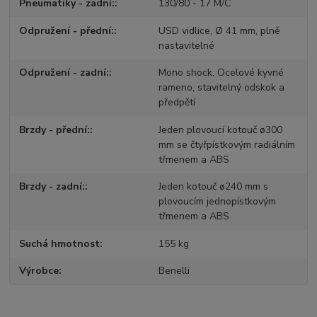
Pneumatiky - zadní:
130/80 - 17 M/C
Odpružení - přední:
USD vidlice, Ø 41 mm, plně
nastavitelné
Odpružení - zadní:
Mono shock, Ocelové kyvné
rameno, stavitelný odskok a
předpětí
Brzdy - přední:
Jeden plovoucí kotouč ø300
mm se čtyřpístkovým radiálním
třmenem a ABS
Brzdy - zadní:
Jeden kotouč ø240 mm s
plovoucím jednopístkovým
třmenem a ABS
Suchá hmotnost
155 kg
Výrobce
Benelli