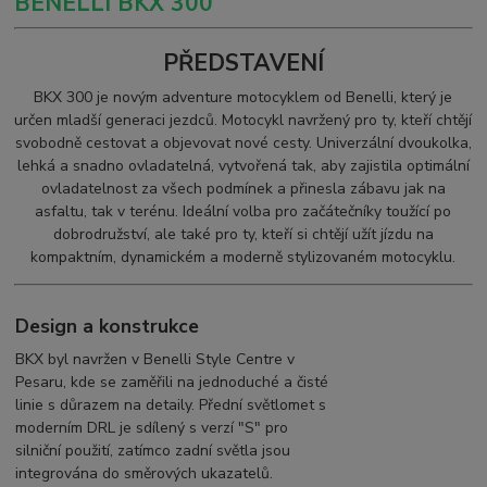
BENELLI BKX 300
PŘEDSTAVENÍ
BKX 300 je novým adventure motocyklem od Benelli, který je
určen mladší generaci jezdců. Motocykl navržený pro ty, kteří chtějí
svobodně cestovat a objevovat nové cesty. Univerzální dvoukolka,
lehká a snadno ovladatelná, vytvořená tak, aby zajistila optimální
ovladatelnost za všech podmínek a přinesla zábavu jak na
asfaltu, tak v terénu. Ideální volba pro začátečníky toužící po
dobrodružství, ale také pro ty, kteří si chtějí užít jízdu na
kompaktním, dynamickém a moderně stylizovaném motocyklu.
Design a konstrukce
BKX byl navržen v Benelli Style Centre v
Pesaru, kde se zaměřili na jednoduché a čisté
linie s důrazem na detaily. Přední světlomet s
moderním DRL je sdílený s verzí "S" pro
silniční použití, zatímco zadní světla jsou
integrována do směrových ukazatelů.