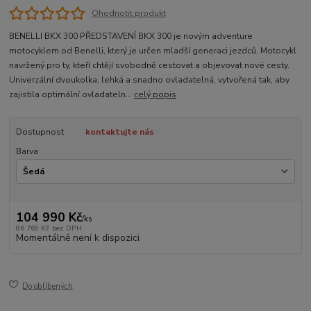
Ohodnotit produkt
BENELLI BKX 300 PŘEDSTAVENÍ BKX 300 je novým adventure
motocyklem od Benelli, který je určen mladší generaci jezdců. Motocykl
navržený pro ty, kteří chtějí svobodně cestovat a objevovat nové cesty.
Univerzální dvoukolka, lehká a snadno ovladatelná, vytvořená tak, aby
zajistila optimální ovladateln...
celý popis
Dostupnost
kontaktujte nás
Barva
104 990 Kč
/
ks
86 769 Kč
bez DPH
Momentálně není k dispozici
Do oblíbených