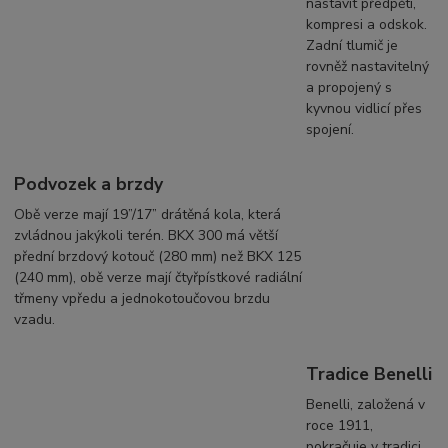
nastavit předpětí,
kompresi a odskok.
Zadní tlumič je
rovněž nastavitelný
a propojený s
kyvnou vidlicí přes
spojení.
Podvozek a brzdy
Obě verze mají 19”/17” drátěná kola, která
zvládnou jakýkoli terén. BKX 300 má větší
přední brzdový kotouč (280 mm) než BKX 125
(240 mm), obě verze mají čtyřpístkové radiální
třmeny vpředu a jednokotoučovou brzdu
vzadu.
Tradice Benelli
Benelli, založená v
roce 1911,
pokračuje v tradici