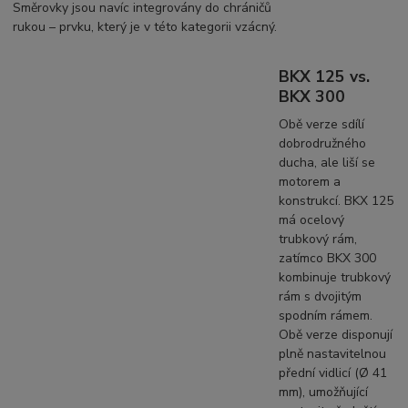
Směrovky jsou navíc integrovány do chráničů
rukou – prvku, který je v této kategorii vzácný.
BKX 125 vs.
BKX 300
Obě verze sdílí
dobrodružného
ducha, ale liší se
motorem a
konstrukcí. BKX 125
má ocelový
trubkový rám,
zatímco BKX 300
kombinuje trubkový
rám s dvojitým
spodním rámem.
Obě verze disponují
plně nastavitelnou
přední vidlicí (Ø 41
mm), umožňující