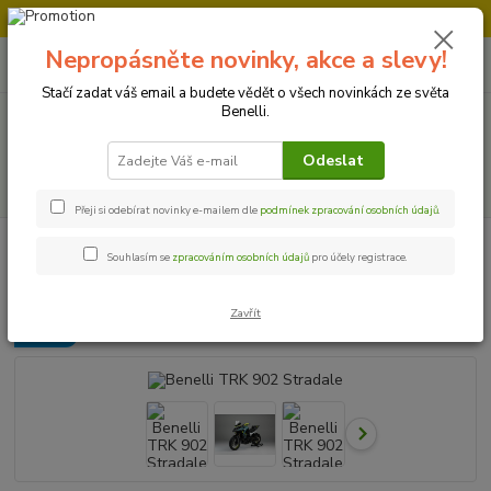
Doprava strojů v Ústí nad Labem " ZDARMA "
Nepropásněte novinky, akce a slevy!
0
ks
+420 728 500 481
za
0 Kč
Po-Pá 8:00 - 17:00
Stačí zadat váš email a budete vědět o všech novinkách ze světa
Benelli.
Menu
Odeslat
Hledat
Přeji si odebírat novinky e-mailem dle
podmínek zpracování osobních údajů
.
Úvod
Motocykly
Benelli TRK 902 Stradale
Souhlasím se
zpracováním osobních údajů
pro účely registrace.
Benelli TRK 902 Stradale
Zavřít
Novinka