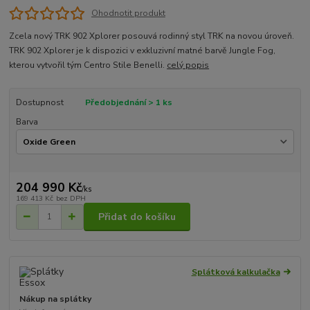
Ohodnotit produkt
Zcela nový TRK 902 Xplorer posouvá rodinný styl TRK na novou úroveň.
TRK 902 Xplorer je k dispozici v exkluzivní matné barvě Jungle Fog,
kterou vytvořil tým Centro Stile Benelli.
celý popis
Dostupnost
Předobjednání > 1 ks
Barva
204 990 Kč
/
ks
169 413 Kč
bez DPH
Přidat do košíku
Splátková kalkulačka
Nákup na splátky