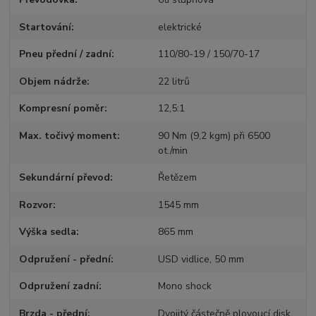
Startování
elektrické
Pneu přední / zadní
110/80-19 / 150/70-17
Objem nádrže
22 litrů
Kompresní poměr
12,5:1
Max. točivý moment
90 Nm (9,2 kgm) při 6500
ot./min
Sekundární převod
Řetězem
Rozvor
1545 mm
Výška sedla
865 mm
Odpružení - přední
USD vidlice, 50 mm
Odpružení zadní
Mono shock
Brzda - přední
Dvojitý částečně plovoucí disk