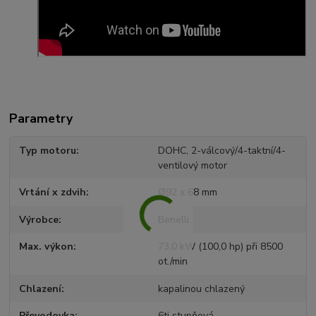
Parametry
Typ motoru
DOHC, 2-válcový/4-taktní/4-
ventilový motor
Vrtání x zdvih
Ø92 x 68 mm
Výrobce
Benelli
Max. výkon
73,0 kW (100,0 hp) při 8500
ot./min
Chlazení
kapalinou chlazený
Převodovka
6ti stupňová