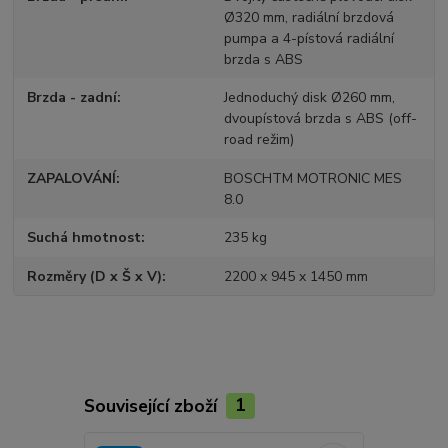
Ø320 mm, radiální brzdová
pumpa a 4-pístová radiální
brzda s ABS
Brzda - zadní
Jednoduchý disk Ø260 mm,
dvoupístová brzda s ABS (off-
road režim)
ZAPALOVÁNÍ
BOSCHTM MOTRONIC MES
8.0
Suchá hmotnost
235 kg
Rozměry (D x Š x V)
2200 x 945 x 1450 mm
Související zboží
1