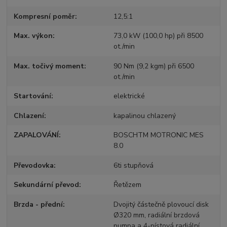
Kompresní poměr
12,5:1
Max. výkon
73,0 kW (100,0 hp) při 8500
ot./min
Max. točivý moment
90 Nm (9,2 kgm) při 6500
ot./min
Startování
elektrické
Chlazení
kapalinou chlazený
ZAPALOVÁNÍ
BOSCHTM MOTRONIC MES
8.0
Převodovka
6ti stupňová
Sekundární převod
Řetězem
Brzda - přední
Dvojitý částečně plovoucí disk
Ø320 mm, radiální brzdová
pumpa a 4-pístová radiální