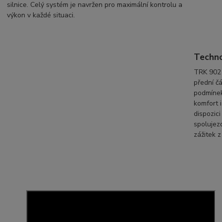
silnice. Celý systém je navržen pro maximální kontrolu a
výkon v každé situaci.
Techno
TRK 902 
přední čá
podmínek
komfort i
dispozici
spolujez
zážitek z