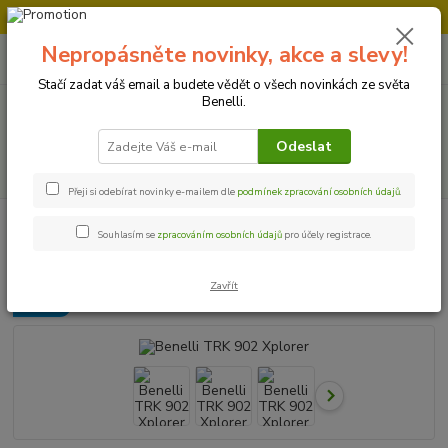
Doprava strojů v Ústí nad Labem " ZDARMA "
Nepropásněte novinky, akce a slevy!
0
ks
+420 728 500 481
za
0 Kč
Po-Pá 8:00 - 17:00
Stačí zadat váš email a budete vědět o všech novinkách ze světa
Benelli.
Menu
Odeslat
Hledat
Přeji si odebírat novinky e-mailem dle
podmínek zpracování osobních údajů
.
Úvod
Motocykly
Benelli TRK 902 Xplorer
Souhlasím se
zpracováním osobních údajů
pro účely registrace.
Benelli TRK 902 Xplorer
Zavřít
Novinka