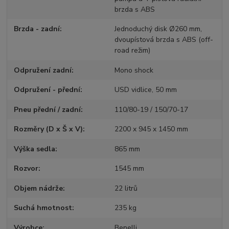
brzda s ABS
Brzda - zadní
Jednoduchý disk Ø260 mm,
dvoupístová brzda s ABS (off-
road režim)
Odpružení zadní
Mono shock
Odpružení - přední
USD vidlice, 50 mm
Pneu přední / zadní
110/80-19 / 150/70-17
Rozměry (D x Š x V)
2200 x 945 x 1450 mm
Výška sedla
865 mm
Rozvor
1545 mm
Objem nádrže
22 litrů
Suchá hmotnost
235 kg
Výrobce
Benelli