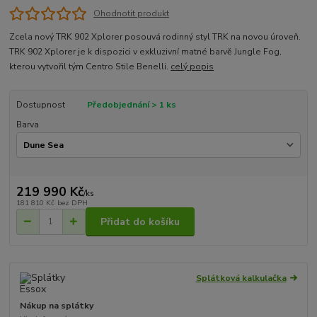
Ohodnotit produkt
Zcela nový TRK 902 Xplorer posouvá rodinný styl TRK na novou úroveň.
TRK 902 Xplorer je k dispozici v exkluzivní matné barvě Jungle Fog,
kterou vytvořil tým Centro Stile Benelli.
celý popis
Dostupnost
Předobjednání > 1 ks
Barva
219 990 Kč
/
ks
181 810 Kč
bez DPH
Přidat do košíku
Splátková kalkulačka
Nákup na splátky