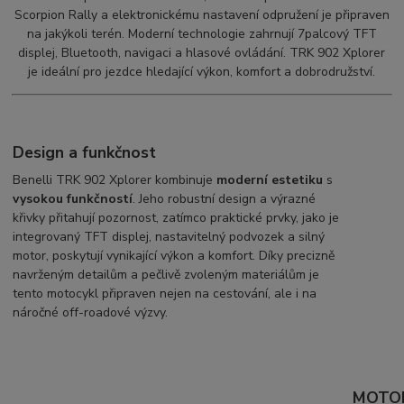
Scorpion Rally a elektronickému nastavení odpružení je připraven
na jakýkoli terén. Moderní technologie zahrnují 7palcový TFT
displej, Bluetooth, navigaci a hlasové ovládání. TRK 902 Xplorer
je ideální pro jezdce hledající výkon, komfort a dobrodružství.
Design a funkčnost
Benelli TRK 902 Xplorer kombinuje
moderní estetiku
s
vysokou funkčností
. Jeho robustní design a výrazné
křivky přitahují pozornost, zatímco praktické prvky, jako je
integrovaný TFT displej, nastavitelný podvozek a silný
motor, poskytují vynikající výkon a komfort. Díky precizně
navrženým detailům a pečlivě zvoleným materiálům je
tento motocykl připraven nejen na cestování, ale i na
náročné off-roadové výzvy.
MOTO