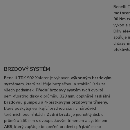
Benelli 
motore
90 Nm t
výkon a 
Díky
ele
splňuje 
chlazení
efektivit
BRZDOVÝ SYSTÉM
Benelli TRK 902 Xplorer je vybaven
výkonným brzdovým
systémem
, který zajišťuje bezpečnou a stabilní jízdu za
všech podmínek.
Přední brzdový systém
tvoří dvojité
semi-floating disky o průměru 320 mm, doplněné
radiální
brzdovou pumpou
a
4-pístkovými brzdovými třmeny
,
které poskytují vynikající brzdnou sílu i v náročných
terénních podmínkách.
Zadní brzda
je jednolitý disk o
průměru 260 mm s dvoupístkovým třmenem a systémem
ABS
, který zajišťuje bezpečné brzdění i při jízdě mimo