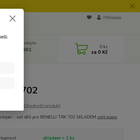
na soukromí
Přihlášení
lli.
 si rady? Zavolejte.
0
ks
 728 500 481
za
0 Kč
8:00 - 17:00
I TRK 702
Ohodnotit produkt
 stojan - set dílů pro BENELLI TRK 702 SKLADEM
celý popis
tupnost
skladem > 1 ks