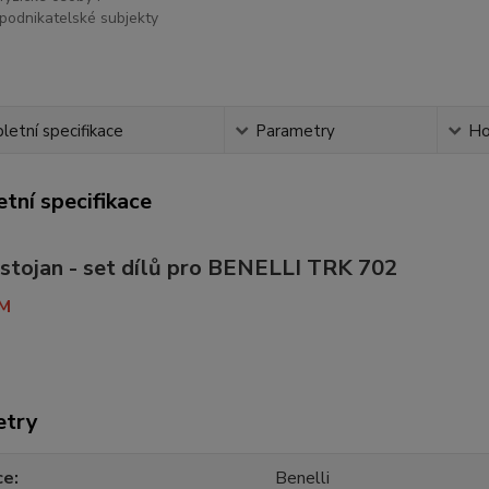
podnikatelské subjekty
etní specifikace
Parametry
Ho
tní specifikace
 stojan - set dílů pro BENELLI TRK 702
M
etry
ce
Benelli