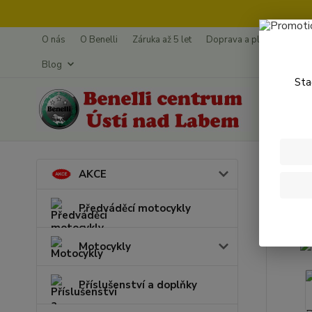
O nás
O Benelli
Záruka až 5 let
Doprava a platba
Splá
Blog
Sta
Úvod
N
AKCE
Hlav
Předváděcí motocykly
Motocykly
Příslušenství a doplňky