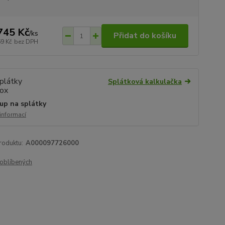
745 Kč
/
ks
Přidat do košíku
69 Kč
bez DPH
Splátková kalkulačka
up na splátky
 informací
roduktu:
A000097726000
oblíbených