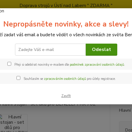
Doprava strojů v Ústí nad Labem " ZDARMA "
tkový prodej
Zkušební jízdy
Obchodní podmínky
Kontakty
Ochra
Nepropásněte novinky, akce a slevy!
čí zadat váš email a budete vědět o všech novinkách ze světa Bene
Nevíte
Hledat
+420
Odeslat
Po-Pá 
Přeji si odebírat novinky e-mailem dle
podmínek zpracování osobních údajů
.
áhradní díly
Hlavní stojan - set dílů pro BENELLI TRK 702
Souhlasím se
zpracováním osobních údajů
pro účely registrace.
ní stojan - set dílů pro BENELL
Zavřít
Hlavní
Dos