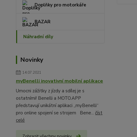
Doplňky pro motorkáře
BAZAR
Náhradní díly
Novinky
14.07.2021
myBenelli inovativní mobilní aplikace
Umocni zážitky z jízdy a sdílej je s
ostatními! Benelli a MOTO.APP
představují unikátní aplikaci „myBenelli“
pro online spojení se strojem Bene...
číst
celé
Zobrazit všechny novinky