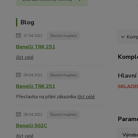
Blog
27.04.2021
Šťastní majitelé
Kompl
Benelli TRK 251
Komple
číst celé
Hlavní
09.04.2021
Šťastní majitelé
Benelli TRK 251
SKLADE
Přestavba na přání zákazníka
číst celé
08.04.2021
Šťastní majitelé
Param
Benelli 502C
Výrob
číst celé