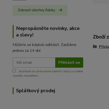
Zobrazit všechny články
Nepropásněte novinky, akce
a slevy!
Zboží 
Můžete se kdykoli odhlásit. Zasíláme
Přísl
jednou za 14 dní.
Přihlásit se
Souhlasím se
zpracováním osobních údajů
za účelem
rozesílky newsletteru.
Splátkový prodej