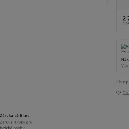
2 
2 2
Nák
Více
Číslo p
Do 
Záruka až 5 let
Záruka 4 roky pro
fyzické osoby i