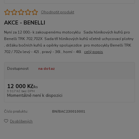
Ohodnotit produkt
AKCE - BENELLI
Nyní za 12 000,- k zakoupenému motocyklu Sada hliníkových kufrů pro
Benelli TRK 702,702X Sada tří hliníkových kufrů včetně uchycovací plotny
, držáku bočních kufrů a opěrky spolujezdce pro motocykly Benelli TRK
702 / 702x levý - 42l , pravý - 36l , horní - 46l
celý popis
Dostupnost
na dotaz
12 000 Kč
/
ks
9 917 Kč
bez DPH
Momentálně není k dispozici
Číslo produktu:
BN/BAC230010001
Do oblíbených