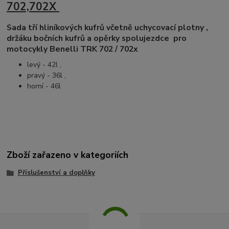
702,702X
Sada
tří hliníkových kufrů
včetně uchycovací plotny ,
držáku bočních kufrů a opěrky spolujezdce pro
motocykly
Benelli TRK 702 / 702x
levý - 42l ,
pravý - 36l ,
horní - 46l
Zboží zařazeno v kategoriích
Příslušenství a doplňky