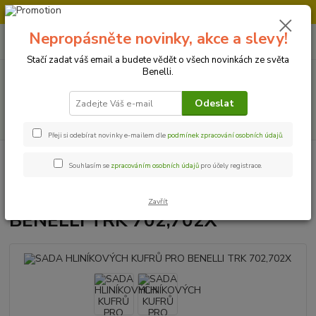
Doprava strojů v Ústí nad Labem " ZDARMA "
Nepropásněte novinky, akce a slevy!
0
ks
+420 728 500 481
za
0 Kč
Po-Pá 8:00 - 17:00
Stačí zadat váš email a budete vědět o všech novinkách ze světa
Benelli.
Menu
Odeslat
Hledat
Přeji si odebírat novinky e-mailem dle
podmínek zpracování osobních údajů
.
Úvod
Příslušenství a doplňky
SADA HLINÍKOVÝCH KUFRŮ PRO
Souhlasím se
zpracováním osobních údajů
pro účely registrace.
BENELLI TRK 702,702X
SADA HLINÍKOVÝCH KUFRŮ PRO
Zavřít
BENELLI TRK 702,702X