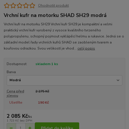
Ohodnotit produkt
Vrchní kufr na motorku SHAD SH29 modrá
Vrchní kufr na motorku SH29 Vrchní kufr SH29 je kompaktní a velmi
praktický vrchní kufr vyrobený z vysoce kvalitního tvrzeného
polypropylenu, schopný pojmout vyklápěcí helmu a rukavice. Jedná se o
základní model řady vrchních kufrů SHAD se zaobleným tvarem a
kouřovou odrazkou. Svou velikostí je vhod...
celý popis
Dostupnost
skladem 1 ks
Barva
Cena před
2 275 Kč
slevou
Ušetříte
190 Kč
2 085 Kč
/
ks
1 723 Kč
bez DPH
Přidat do košíku