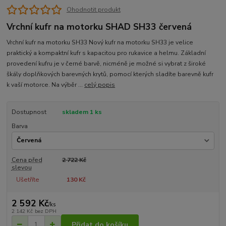
Ohodnotit produkt
Vrchní kufr na motorku SHAD SH33 červená
Vrchní kufr na motorku SH33 Nový kufr na motorku SH33 je velice
praktický a kompaktní kufr s kapacitou pro rukavice a helmu. Základní
provedení kufru je v černé barvě, nicméně je možné si vybrat z široké
škály doplňkových barevných krytů, pomocí kterých sladíte barevně kufr
k vaší motorce. Na výběr ...
celý popis
Dostupnost
skladem 1 ks
Barva
Cena před
2 722 Kč
slevou
Ušetříte
130 Kč
2 592 Kč
/
ks
2 142 Kč
bez DPH
Přidat do košíku