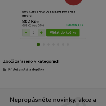
kryt kufru SHAD D1B33E201 pro SH33
kryt kufru 
modrá
802 Kč
859 Kč
/
ks
/
ks
skladem 1 ks
663 Kč
bez DPH
710 Kč
bez 
Přidat do košíku
Zboží zařazeno v kategoriích
Příslušenství a doplňky
Nepropásněte novinky, akce a