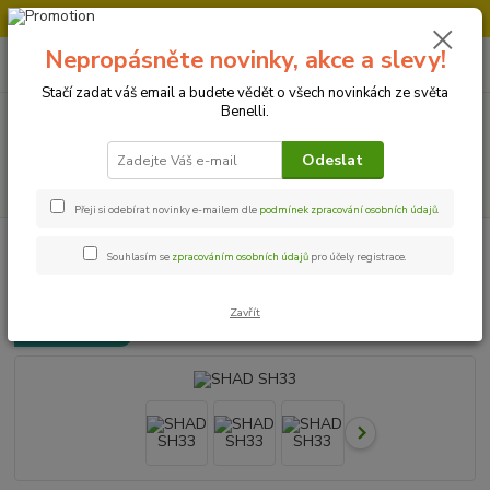
Doprava strojů v Ústí nad Labem " ZDARMA "
Nepropásněte novinky, akce a slevy!
0
ks
+420 728 500 481
za
0 Kč
Po-Pá 8:00 - 17:00
Stačí zadat váš email a budete vědět o všech novinkách ze světa
Benelli.
Menu
Odeslat
Hledat
Přeji si odebírat novinky e-mailem dle
podmínek zpracování osobních údajů
.
Úvod
Příslušenství a doplňky
SHAD SH33
Souhlasím se
zpracováním osobních údajů
pro účely registrace.
SHAD SH33
Zavřít
Doprava ZDARMA