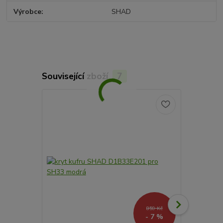
Výrobce
SHAD
Související zboží
7
859 Kč
- 7 %