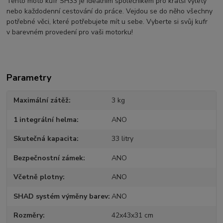
Tento moto kufr SH33 je ideálním společníkem pro kratší výlety
nebo každodenní cestování do práce. Vejdou se do něho všechny
potřebné věci, které potřebujete mít u sebe. Vyberte si svůj kufr
v barevném provedení pro vaši motorku!
Parametry
Maximální zátěž
3 kg
1 integrální helma
ANO
Skutečná kapacita
33 litry
Bezpečnostní zámek
ANO
Včetně plotny
ANO
SHAD systém výměny barev
ANO
Rozměry
42x43x31 cm