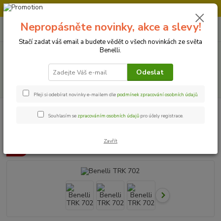
Doprava strojů v Ústí nad Labem " ZDARMA "
Nepropásněte novinky, akce a slevy!
0
ks
+420 728 500 481
za
0 Kč
Po-Pá 8:00 - 17:00
Stačí zadat váš email a budete vědět o všech novinkách ze světa
Benelli.
Menu
Odeslat
Hledat
Přeji si odebírat novinky e-mailem dle
podmínek zpracování osobních údajů
.
Úvod
Motocykly
Benelli TRK 702
Souhlasím se
zpracováním osobních údajů
pro účely registrace.
Benelli TRK 702
Zavřít
Akce