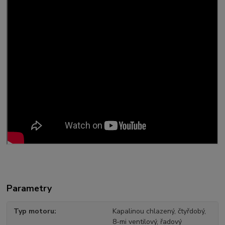
Parametry
Typ motoru
Kapalinou chlazený, čtyřdobý,
8-mi ventilový, řadový