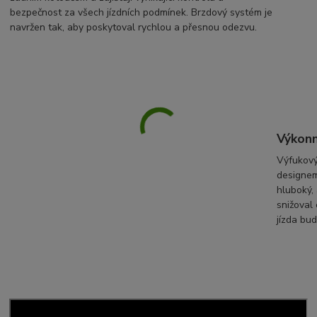
bezpečnost za všech jízdních podmínek. Brzdový systém je
navržen tak, aby poskytoval rychlou a přesnou odezvu.
Výkonn
Výfukový
designem
hluboký, 
snižoval 
jízda bud