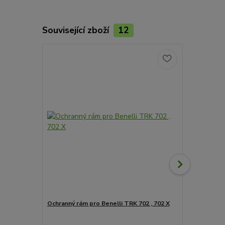
Související zboží
12
Ochranný rám pro Benelli TRK 702 , 702 X
AKCE BENELL
TRK 702 , 70