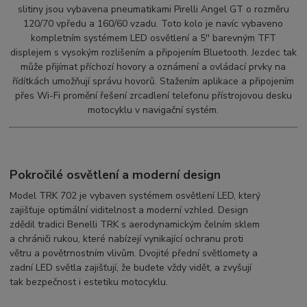
slitiny jsou vybavena pneumatikami Pirelli Angel GT o rozměru
120/70 vpředu a 160/60 vzadu. Toto kolo je navíc vybaveno
kompletním systémem LED osvětlení a 5'' barevným TFT
displejem s vysokým rozlišením a připojením Bluetooth. Jezdec tak
může přijímat příchozí hovory a oznámení a ovládací prvky na
řídítkách umožňují správu hovorů. Stažením aplikace a připojením
přes Wi-Fi promění řešení zrcadlení telefonu přístrojovou desku
motocyklu v navigační systém.
Pokročilé osvětlení a moderní design
Model TRK 702 je vybaven systémem osvětlení LED, který
zajišťuje optimální viditelnost a moderní vzhled. Design
zdědil tradici Benelli TRK s aerodynamickým čelním sklem
a chrániči rukou, které nabízejí vynikající ochranu proti
větru a povětrnostním vlivům. Dvojité přední světlomety a
zadní LED světla zajišťují, že budete vždy vidět, a zvyšují
tak bezpečnost i estetiku motocyklu.