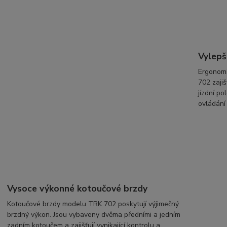
Vylepš
Ergonomi
702 zaji
jízdní po
ovládání
Vysoce výkonné kotoučové brzdy
Kotoučové brzdy modelu TRK 702 poskytují výjimečný
brzdný výkon. Jsou vybaveny dvěma předními a jedním
zadním kotoučem a zajišťují vynikající kontrolu a