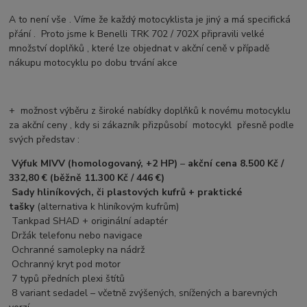
A to není vše . Víme že každý motocyklista je jiný a má specifická
přání . Proto jsme k Benelli TRK 702 / 702X připravili velké
množství doplňků , které lze objednat v akční ceně v případě
nákupu motocyklu po dobu trvání akce
+ možnost výběru z široké nabídky doplňků k novému motocyklu
za akční ceny , kdy si zákazník přizpůsobí motocykl přesně podle
svých představ :
Výfuk MIVV (homologovaný, +2 HP)
–
akční cena 8.500 Kč /
332,80 € (běžně 11.300 Kč / 446 €)
Sady hliníkových, či plastových kufrů + praktické
tašky
(alternativa k hliníkovým kufrům)
Tankpad SHAD + originální adaptér
Držák telefonu nebo navigace
Ochranné samolepky na nádrž
Ochranný kryt pod motor
7 typů předních plexi štítů
8 variant sedadel – včetně zvýšených, snížených a barevných