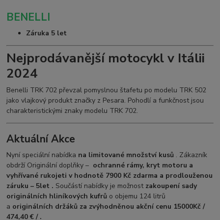
BENELLI
Záruka 5 let
Nejprodávanější motocykl v Itálii
2024
Benelli TRK 702 převzal pomyslnou štafetu po modelu TRK 502
jako vlajkový produkt značky z Pesara. Pohodlí a funkčnost jsou
charakteristickými znaky modelu TRK 702.
Aktuální Akce
Nyní speciální nabídka
na limitované množství kusů
. Zákazník
obdrží Originální doplňky –
ochranné rámy, kryt motoru a
vyhřívané rukojeti v hodnotě 7900 Kč zdarma a prodlouženou
záruku – 5let .
Součástí nabídky je možnost
zakoupení sady
originálních hliníkových kufrů
o objemu 124 litrů
a
originálních držáků za zvýhodněnou akční cenu 15000Kč /
474,40 € / .