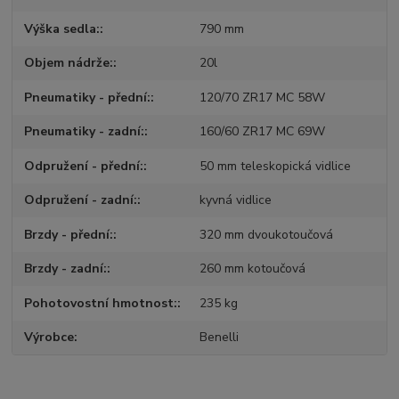
Výška sedla:
790 mm
Objem nádrže:
20l
Pneumatiky - přední:
120/70 ZR17 MC 58W
Pneumatiky - zadní:
160/60 ZR17 MC 69W
Odpružení - přední:
50 mm teleskopická vidlice
Odpružení - zadní:
kyvná vidlice
Brzdy - přední:
320 mm dvoukotoučová
Brzdy - zadní:
260 mm kotoučová
Pohotovostní hmotnost:
235 kg
Výrobce
Benelli