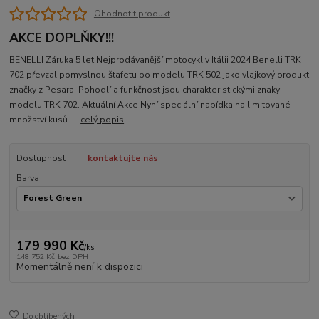
Ohodnotit produkt
AKCE DOPLŇKY!!!
BENELLI Záruka 5 let Nejprodávanější motocykl v Itálii 2024 Benelli TRK
702 převzal pomyslnou štafetu po modelu TRK 502 jako vlajkový produkt
značky z Pesara. Pohodlí a funkčnost jsou charakteristickými znaky
modelu TRK 702. Aktuální Akce Nyní speciální nabídka na limitované
množství kusů ....
celý popis
Dostupnost
kontaktujte nás
Barva
179 990 Kč
/
ks
148 752 Kč
bez DPH
Momentálně není k dispozici
Do oblíbených