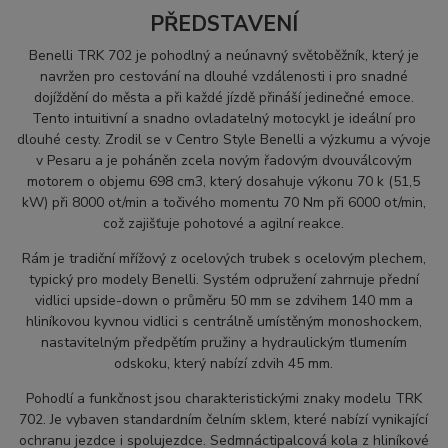
PŘEDSTAVENÍ
Benelli TRK 702 je pohodlný a neúnavný světoběžník, který je
navržen pro cestování na dlouhé vzdálenosti i pro snadné
dojíždění do města a při každé jízdě přináší jedinečné emoce.
Tento intuitivní a snadno ovladatelný motocykl je ideální pro
dlouhé cesty. Zrodil se v Centro Style Benelli a výzkumu a vývoje
v Pesaru a je poháněn zcela novým řadovým dvouválcovým
motorem o objemu 698 cm3, který dosahuje výkonu 70 k (51,5
kW) při 8000 ot/min a točivého momentu 70 Nm při 6000 ot/min,
což zajišťuje pohotové a agilní reakce.
Rám je tradiční mřížový z ocelových trubek s ocelovým plechem,
typický pro modely Benelli. Systém odpružení zahrnuje přední
vidlici upside-down o průměru 50 mm se zdvihem 140 mm a
hliníkovou kyvnou vidlici s centrálně umístěným monoshockem,
nastavitelným předpětím pružiny a hydraulickým tlumením
odskoku, který nabízí zdvih 45 mm.
Pohodlí a funkčnost jsou charakteristickými znaky modelu TRK
702. Je vybaven standardním čelním sklem, které nabízí vynikající
ochranu jezdce i spolujezdce. Sedmnáctipalcová kola z hliníkové