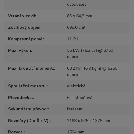
dvouválec
Vrtání x zdvih
83 x 64,5 mm
Zdvihový objem
698,0 cm³
Kompresní poměr:
11,6:1
Max. výkon:
56 kW (76,2 cv) @ 8750
ot./min.
Max. kroutící moment:
68,2 Nm (6,9 kgm) @ 6250
ot./min.
Spouštění motoru:
elektrické
Převodovka:
6-ti stupňová
Sekundární převod:
řetězem
Rozměry (D x Š x V):
2198 x 925 x 1375 mm
Rozvor:
1504 mm