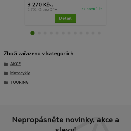
3 270 Kč
2 200 Kč
/
ks
skladem 1 ks
2 702 Kč
bez DPH
1 818 Kč
bez
Detail
Zboží zařazeno v kategoriích
AKCE
Motocykly
TOURING
Nepropásněte novinky, akce a
slevy!