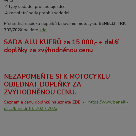
verzí
4 typy sedadel pro spolujezdce
4 kompletní sady potahů sedadel
Přehledná nabídka doplňků k novému motocyklu
BENELLI TRK
702/702X
najdete
zde
SADA ALU KUFRŮ za 15 000,- + další
doplňky za zvýhodněnou cenu
NEZAPOMEŇTE SI K MOTOCYKLU
OBJEDNAT DOPLŇKY ZA
ZVÝHODNĚNOU CENU.
Seznam a cenu doplňků naleznete ZDE
-
https://www.benelli-
ul.cz/benelli-trk-702-/-702x